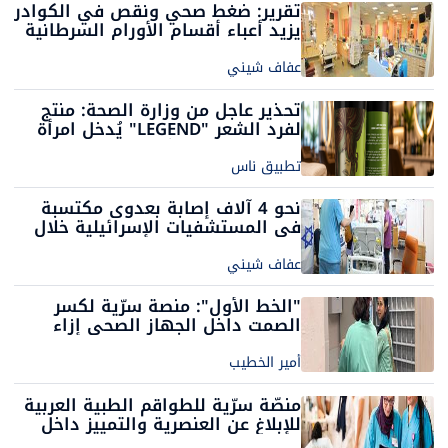
تقرير: ضغط صحي ونقص في الكوادر
يزيد أعباء أقسام الأورام السرطانية
في إسرائيل
عفاف شيني
تحذير عاجل من وزارة الصحة: منتج
لفرد الشعر "LEGEND" يُدخل امرأة
إلى العناية المكثفة
تطبيق ناس
نحو 4 آلاف إصابة بعدوى مكتسبة
في المستشفيات الإسرائيلية خلال
2025
عفاف شيني
"الخط الأول": منصة سرّية لكسر
الصمت داخل الجهاز الصحي إزاء
مضايقات عنصرية
أمير الخطيب
منصّة سرّية للطواقم الطبية العربية
للإبلاغ عن العنصرية والتمييز داخل
جهاز الصحة