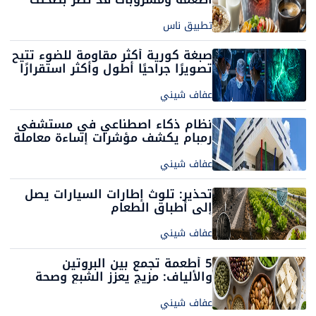
صباحًا
تطبيق ناس
صبغة كورية أكثر مقاومة للضوء تتيح
تصويرًا جراحيًا أطول وأكثر استقرارًا
عفاف شيني
نظام ذكاء اصطناعي في مستشفى
رمبام يكشف مؤشرات إساءة معاملة
الأطفال
عفاف شيني
تحذير: تلوث إطارات السيارات يصل
إلى أطباق الطعام
عفاف شيني
5 أطعمة تجمع بين البروتين
والألياف: مزيج يعزز الشبع وصحة
الجسم
عفاف شيني