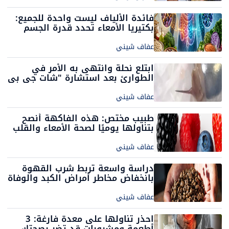
فائدة الألياف ليست واحدة للجميع:
بكتيريا الأمعاء تحدد قدرة الجسم
على الاستفادة منها
عفاف شيني
ابتلع نحلة وانتهى به الأمر في
الطوارئ بعد استشارة "شات جي بي
تي"
عفاف شيني
طبيب مختص: هذه الفاكهة أنصح
بتناولها يوميًا لصحة الأمعاء والقلب
عفاف شيني
دراسة واسعة تربط شرب القهوة
بانخفاض مخاطر أمراض الكبد والوفاة
المرتبطة بها
عفاف شيني
احذر تناولها على معدة فارغة: 3
أطعمة ومشروبات قد تضر بصحتك