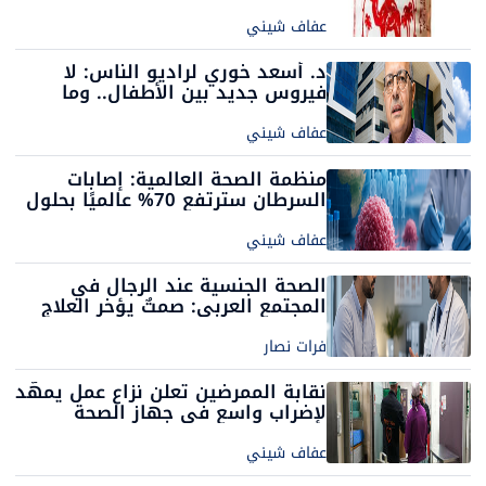
ووزارة الصحة تدعو إلى عدم
استهلاكها
عفاف شيني
د. أسعد خوري لراديو الناس: لا
فيروس جديد بين الأطفال.. وما
نشهده موجة موسمية معتادة
عفاف شيني
منظمة الصحة العالمية: إصابات
السرطان سترتفع 70% عالميًا بحلول
2050
عفاف شيني
الصحة الجنسية عند الرجال في
المجتمع العربي: صمتٌ يؤخر العلاج
ويضاعف المعاناة
فرات نصار
نقابة الممرضين تعلن نزاع عمل يمهّد
لإضراب واسع في جهاز الصحة
عفاف شيني