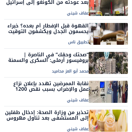
بعد عودته من الكونغو إلى إسرائيل
عفاف شيني
القهوة قبل الإفطار أم بعده؟ خبراء
يحسمون الجدل ويكشفون التوقيت
الأفضل لصحتك
تطبيق ناس
“صحتك وحقك” في الناصرة |
بروفيسور أرملي: السكري والسمنة
وضغط الدم المرتفع بوابة خطيرة
نحو الفشل الكلوي
محمد أبو العز محاميد
نقابة الممرضين تهدد بإعلان نزاع
عمل والإضراب بسبب نقص 1200
وظيفة
عفاف شيني
تحذير من وزارة الصحة: إدخال طفلين
إلى المستشفى بعد تناول مهروس
أطفال والتحقيقات جارية
عفاف شيني