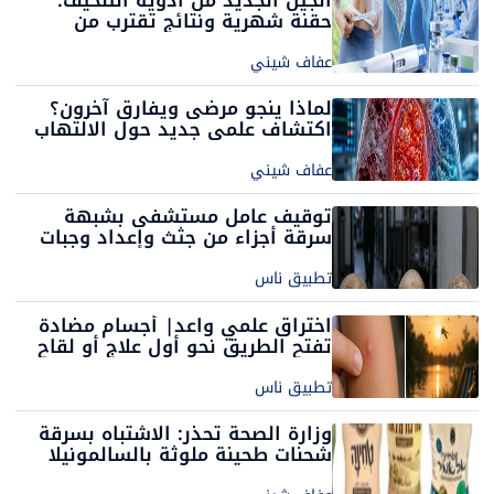
حقنة شهرية ونتائج تقترب من
جراحات السمنة
عفاف شيني
لماذا ينجو مرضى ويفارق آخرون؟
اكتشاف علمي جديد حول الالتهاب
الرئوي الحاد
عفاف شيني
توقيف عامل مستشفى بشبهة
سرقة أجزاء من جثث وإعداد وجبات
منها
تطبيق ناس
اختراق علمي واعد| أجسام مضادة
تفتح الطريق نحو أول علاج أو لقاح
لفيروس غرب النيل
تطبيق ناس
وزارة الصحة تحذر: الاشتباه بسرقة
شحنات طحينة ملوثة بالسالمونيلا
كانت معدّة للإتلاف