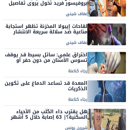
بروفيسور فريد نخول يروي تفاصيل
إنقاذ مسافر في الجو
عفاف شيني
لقاحات إيبولا المخزنة تظهر استجابة
مناعية ضد سلالة سريعة الانتشار
عفاف شيني
اختراق علمي: سائل بسيط قد يوقف
تسوس الأسنان من دون حفر أو
تخدير
رجاء كناعنة
المعدة قد تساعد الدماغ على تكوين
الذكريات
رجاء كناعنة
هل يقترب داء الكَلَب من الأحياء
السكنية؟| 63 إصابة خلال 5 أشهر
وتحذيرات من اتساع رقعة المرض
شيرين يونس