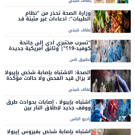
عفاف شيني
وزارة الصحة تحذر من "نظام
الطيبات": ادعاءات غير مثبتة قد
تعرّض الصحة للخطر
عفاف شيني
"تسرب مختبري أدى إلى جائحة
كوفيد-19؟"| وثائق أمريكية جديدة
تعيد الجدل حول منشأ كورونا
تطبيق ناس
الصحة: الاشتباه بإصابة شخص بإيبولا
لا يزال قيد الفحص ولا حالات مؤكدة
في إسرائيل
عفاف شيني
اشتباه بإيبولا ، إصابات بحوادث طرق
ووقف جديد لإطلاق النار بين
إسرائيل ولبنان: أخبار الليلة
راديو الناس
اشتباه بإصابة شخص بفيروس إيبولا