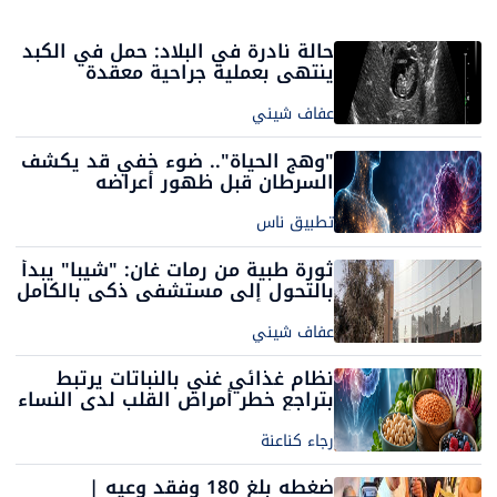
حالة نادرة في البلاد: حمل في الكبد
ينتهي بعملية جراحية معقدة
عفاف شيني
"وهج الحياة".. ضوء خفي قد يكشف
السرطان قبل ظهور أعراضه
تطبيق ناس
ثورة طبية من رمات غان: "شيبا" يبدأ
بالتحول إلى مستشفى ذكي بالكامل
بالشراكة مع OpenAI
عفاف شيني
نظام غذائي غني بالنباتات يرتبط
بتراجع خطر أمراض القلب لدى النساء
بنسبة 28%
رجاء كناعنة
ضغطه بلغ 180 وفقد وعيه |