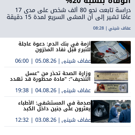
الوفاة بنسبة 20%
دراسة تابعت نحو 80 ألف شخص على مدى 17
عامًا تشير إلى أن المشي السريع لمدة 15 دقيقة
يوميًا يرتبط بانخفاض ملحوظ في خطر الوفاة،
عفاف شيني
|
08:28
خاصة الناتجة عن أمراض القلب والأوعية الدموية.
أزمة في بنك الدم: دعوة عاجلة
للتبرع قبل نفاد المخزون
عفاف شيني
|
05.08.26 | 06:00
وزارة الصحة تحذّر من "عسل
التنحيف": "مادة محظورة قد تهدد
الحياة"
عفاف شيني
|
04.08.26 | 19:38
صدمة في المستشفى: الأطباء
يعثرون على جنين داخل الكبد
عفاف شيني
|
03.08.26 | 12:32