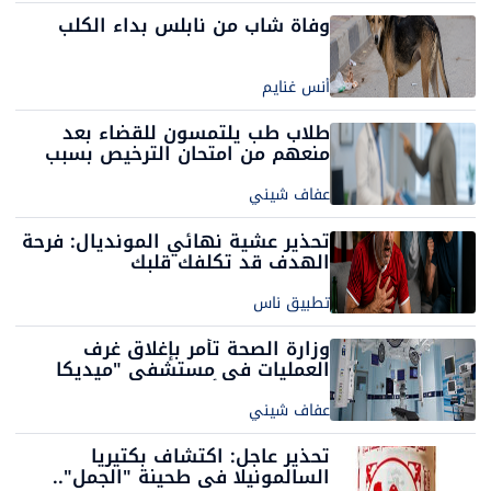
وفاة شاب من نابلس بداء الكلب
أنس غنايم
طلاب طب يلتمسون للقضاء بعد
منعهم من امتحان الترخيص بسبب
"بريد إلكتروني"
عفاف شيني
تحذير عشية نهائي المونديال: فرحة
الهدف قد تكلفك قلبك
تطبيق ناس
وزارة الصحة تأمر بإغلاق غرف
العمليات في مستشفى "ميديكا
رافائيل" بتل أبيب
عفاف شيني
تحذير عاجل: اكتشاف بكتيريا
السالمونيلا في طحينة "الجمل"..