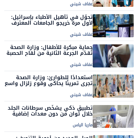
عفاف شيني
تحوّل في تأهيل الأطباء بإسرائيل:
لأول مرة خريجو الجامعات المعترف
بها يتفوقون في عدد المتدربين
عفاف شيني
حماية مبكرة للأطفال: وزارة الصحة
تُقدّم الجرعة الثانية من لقاح الحصبة
إلى عمر 18 شهرًا ابتداءً من اليوم
عفاف شيني
استعدادًا للطوارئ: وزارة الصحة
تجري تمرينًا يحاكي وقوع زلزال واسع
النطاق
عفاف شيني
تطبيق ذكي يشخّص سرطانات الجلد
خلال ثوانٍ من دون معدات إضافية
ماريا الياس
الجيل الجديد من أدوية التنحيف: