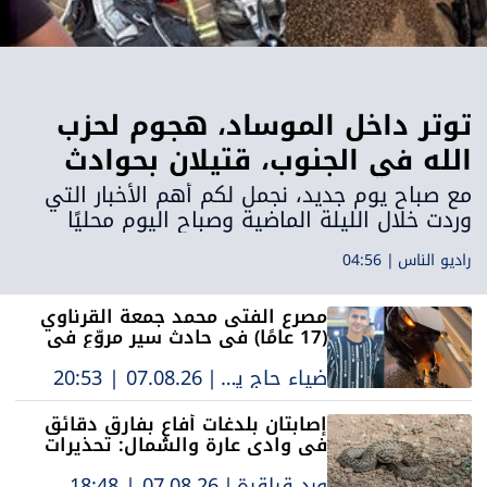
توتر داخل الموساد، هجوم لحزب
الله في الجنوب، قتيلان بحوادث
طرق في النقب وخلاف على
مع صباح يوم جديد، نجمل لكم أهم الأخبار التي
وردت خلال الليلة الماضية وصباح اليوم محليًا
ميزانية الأمن: أبرز أحداث الليلة
وإقليميًا وعالميًا.
الماضية
راديو الناس
|
04:56
مصرع الفتى محمد جمعة القرناوي
(17 عامًا) في حادث سير مروّع في
عرعرة النقب
ضياء حاج يحيى
|
07.08.26 | 20:53
إصابتان بلدغات أفاعٍ بفارق دقائق
في وادي عارة والشمال: تحذيرات
من تزايد مخاطر الزواحف والحشرات
ورد قراقرة
|
07.08.26 | 18:48
السامة في الصيف