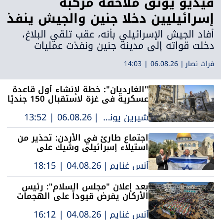
فيديو يوثق ملاحقة مركبة
إسرائيليين دخلا جنين والجيش ينفذ
حملة اعتقالات في المدينة
أفاد الجيش الإسرائيلي بأنه، عقب تلقي البلاغ،
دخلت قواته إلى مدينة جنين ونفذت عمليات
ميدانية شملت استجواب مشتبه بهم واعتقال
فرات نصار
|
06.08.26 | 14:03
مطلوبين يشتبه بضلوعهم في الحادث
"الغارديان": خطة لإنشاء أول قاعدة
عسكرية في غزة لاستقبال 150 جنديًا
مغربيًا
شيرين يونس
|
06.08.26 | 13:52
اجتماع طارئ في الأردن: تحذير من
استيلاء إسرائيلي وشيك على
المسجد الأقصى
أنس غنايم
|
04.08.26 | 18:15
بعد إعلان "مجلس السلام": رئيس
الأركان يفرض قيوداً على الهجمات
في غزة
أنس غنايم
|
04.08.26 | 16:12