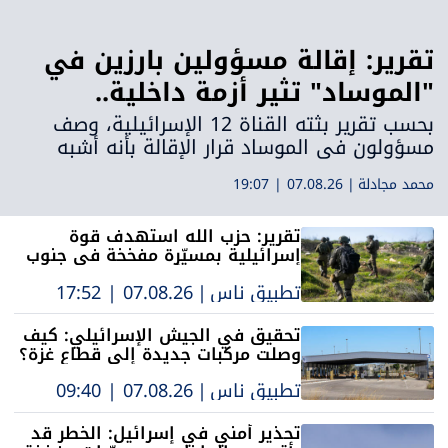
تقرير: إقالة مسؤولين بارزين في
"الموساد" تثير أزمة داخلية..
واتهامات لرئيس الجهاز بتسييس
بحسب تقرير بثته القناة 12 الإسرائيلية، وصف
مسؤولون في الموساد قرار الإقالة بأنه أشبه
المؤسسة
بـ"حملة تطهير"، معتبرين أن المسؤولين اللذين
محمد مجادلة
|
07.08.26 | 19:07
أُقيلا يتحملان مسؤولية فشل عملية لم تُنفذ أصلًا
تقرير: حزب الله استهدف قوة
إسرائيلية بمسيّرة مفخخة في جنوب
لبنان.. والجيش أقرّ بالحادثة بعد
تطبيق ناس
|
07.08.26 | 17:52
استفسار إعلامي
تحقيق في الجيش الإسرائيلي: كيف
وصلت مركبات جديدة إلى قطاع غزة؟
تطبيق ناس
|
07.08.26 | 09:40
تحذير أمني في إسرائيل: الخطر قد