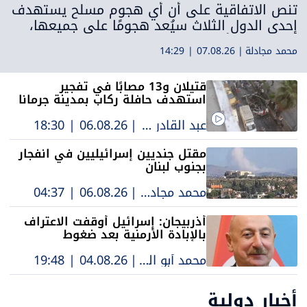
الهجوم على أي دولة يُعد هجومًا
تنص الاتفاقية على أن أي هجوم مسلح يستهدف
إحدى الدول الثلاث سيُعد هجومًا على جميعها،
على الدول الثلاث
بما يعزز مبدأ الردع المشترك ويؤسس لإطار طويل
محمد مجادلة
|
07.08.26 | 14:29
الأمد للشراكة الدفاعية والتنسيق الأمني بين
الأطراف
قتيلان و13 مصابًا في تفجير
استهدف حافلة ركاب بمدينة جرمانا
بريف دمشق
عبد القادر عبد الحليم
|
06.08.26 | 18:30
مقتل جنديين إسرائيليين في انفجار
بجنوب لبنان
محمد مجادلة
|
06.08.26 | 04:37
أذربيجان: إسرائيل أوقفت الاعتراف
بالإبادة الأرمنية بعد ضغوط
محمد أبو العز محاميد
|
04.08.26 | 19:48
أخبار دولية