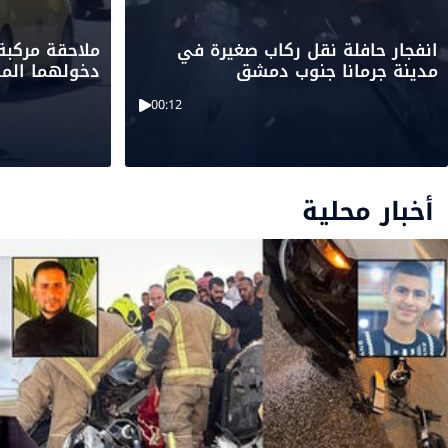
انفجار حافلة نقل ركاب صغيرة في
ملاحقة مركبة
مدينة جرمانا جنوب دمشق
دخولهما المد
00:12
أخبار محلية