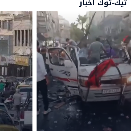
تيك-توك أخبار