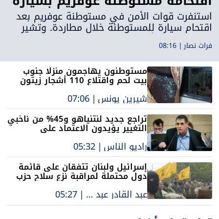
اقتحامه مستوطنة عوفريم بسيارة
خلال مطاردة
استنفرت قوات الأمن في مستوطنة عوفريم بعد
اقتحام سيارة للمستوطنة خلال مطاردة. وتشير
الشبهات إلى أن السائق سرق السيارة وحاول
فرات نصار
|
08:16
الفرار، قبل أن تطلق قوات الجيش النار عليه
وتصيب الجزء السفلي من جسده وتعتقله.
مستوطنون يهاجمون منزلًا جنوب
بيت لحم واقتلاع 110 أشجار زيتون
قرب نابلس
شيرين يونس
|
07:06
تراجع جديد لنتنياهو و45% من ناخبي
التغيير يؤيدون الاعتماد على
سيغالوفيتش
راديو الناس
|
05:32
إسرائيل ولبنان تتفقان على قائمة
دول محتملة لمراقبة نزع سلاح حزب
الله
عبد القادر عبد الحليم
|
05:27