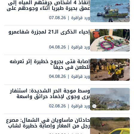
إنقاذ 4 أشخاص جرفتهم المياه إلى
عمق بحيرة طبريا أثناء وجودهم على
فراش هوائي
ورد قراقرة
|
07.08.26
إحياء الذكرى الـ21 لمجزرة شفاعمرو
ورد قراقرة
|
04.08.26
إصابة فتى بجروح خطيرة إثر تعرضه
للطعن في حيفا
ورد قراقرة
|
04.08.26
وسط موجة الحر الشديدة: استنفار
بري وجوي لإخماد حرائق واسعة
ورد قراقرة
|
02.08.26
حادثان مأساويان في الشمال: مصرع
رجل من المغار وإصابة خطيرة لشاب
من الشبلي