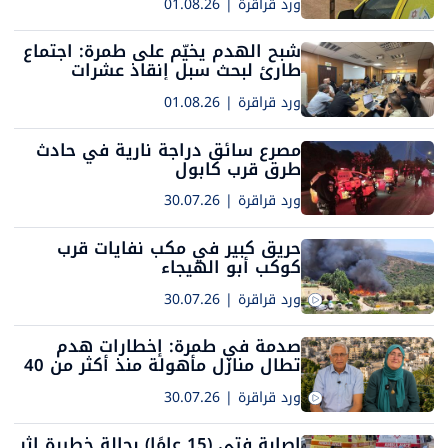
ورد قراقرة
|
01.08.26
شبح الهدم يخيّم على طمرة: اجتماع
طارئ لبحث سبل إنقاذ عشرات
المنازل
ورد قراقرة
|
01.08.26
مصرع سائق دراجة نارية في حادث
طرق قرب كابول
ورد قراقرة
|
30.07.26
حريق كبير في مكب نفايات قرب
كوكب أبو الهيجاء
ورد قراقرة
|
30.07.26
صدمة في طمرة: إخطارات هدم
تطال منازل مأهولة منذ أكثر من 40
عامًا
ورد قراقرة
|
30.07.26
إصابة فتى (15 عامًا) بحالة خطيرة إثر