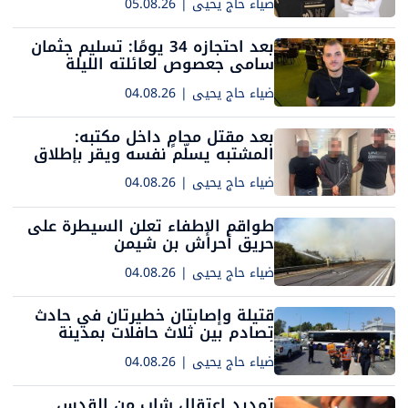
ضياء حاج يحيى
|
05.08.26
بعد احتجازه 34 يومًا: تسليم جثمان
سامي جعصوص لعائلته الليلة
ضياء حاج يحيى
|
04.08.26
بعد مقتل محامٍ داخل مكتبه:
المشتبه يسلّم نفسه ويقر بإطلاق
النار
ضياء حاج يحيى
|
04.08.26
طواقم الإطفاء تعلن السيطرة على
حريق أحراش بن شيمن
ضياء حاج يحيى
|
04.08.26
قتيلة وإصابتان خطيرتان في حادث
تصادم بين ثلاث حافلات بمدينة
أشكلون
ضياء حاج يحيى
|
04.08.26
تمديد اعتقال شاب من القدس