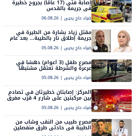
إصابة فتى (17 عامًا) بجروح خطيرة
في جريمة بالقدس
ضياء حاج يحيى
|
06.08.26
مقتل زياد بشارة من الطيرة في
جريمة إطلاق نار بالطيبة... بعد عام
ونصف من مقتل زوجته سوزان
ضياء حاج يحيى
|
05.08.26
مصرع طفل (3 أعوام) دهسًا في
عرعرة والشرطة تعتقل مشتبهًا
وتحقق في ملابسات الحادث
ضياء حاج يحيى
|
05.08.26
المركز: إصابتان خطيرتان في تصادم
بين مركبتين على شارع 4 قرب مفرق
هروئيه
ضياء حاج يحيى
|
05.08.26
مصرع طبيب من النقب وشاب من
الطيبة في حادثي طرق منفصلين