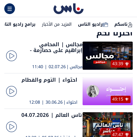
ناسكم
راديو الناس
المزيد من الأخبار
برامج راديو الناس
اخترنا لكم
مجالس | المحامي
إبراهيم علي حصارمة -
رئيس مجلس محلي البعنة
43:39
مجالس
|
02.07.26 | 11:40
احتواء | النوم والفطام
49:15
احتواء
|
30.06.26 | 12:08
ناس العالم | 04.07.2026
47:47