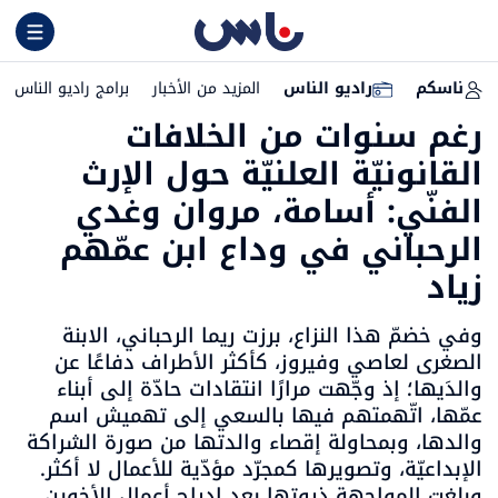
ناسكم
راديو الناس
المزيد من الأخبار
برامج راديو الناس
رغم سنوات من الخلافات
القانونيّة العلنيّة حول الإرث
الفنّي: أسامة، مروان وغدي
الرحباني في وداع ابن عمّهم
زياد
وفي خضمّ هذا النزاع، برزت ريما الرحباني، الابنة
الصغرى لعاصي وفيروز، كأكثر الأطراف دفاعًا عن
والدَيها؛ إذ وجّهت مرارًا انتقادات حادّة إلى أبناء
عمّها، اتّهمتهم فيها بالسعي إلى تهميش اسم
والدها، وبمحاولة إقصاء والدتها من صورة الشراكة
الإبداعيّة، وتصويرها كمجرّد مؤدّية للأعمال لا أكثر.
وبلغت المواجهة ذروتها بعد إدراج أعمال الأخوين