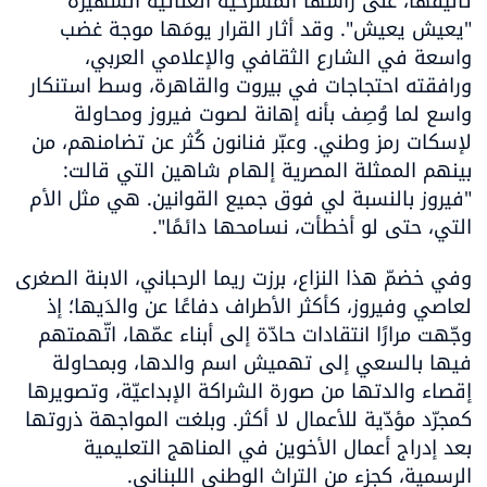
تأليفها، على رأسها المسرحيّة الغنائية الشهيرة 
"يعيش يعيش". وقد أثار القرار يومَها موجة غضب 
واسعة في الشارع الثقافي والإعلامي العربي، 
ورافقته احتجاجات في بيروت والقاهرة، وسط استنكار 
واسع لما وُصِف بأنه إهانة لصوت فيروز ومحاولة 
لإسكات رمز وطني. وعبّر فنانون كُثر عن تضامنهم، من 
بينهم الممثلة المصرية إلهام شاهين التي قالت: 
"فيروز بالنسبة لي فوق جميع القوانين. هي مثل الأم 
التي، حتى لو أخطأت، نسامحها دائمًا". 
وفي خضمّ هذا النزاع، برزت ريما الرحباني، الابنة الصغرى 
لعاصي وفيروز، كأكثر الأطراف دفاعًا عن والدَيها؛ إذ 
وجّهت مرارًا انتقادات حادّة إلى أبناء عمّها، اتّهمتهم 
فيها بالسعي إلى تهميش اسم والدها، وبمحاولة 
إقصاء والدتها من صورة الشراكة الإبداعيّة، وتصويرها 
كمجرّد مؤدّية للأعمال لا أكثر. وبلغت المواجهة ذروتها 
بعد إدراج أعمال الأخوين في المناهج التعليمية 
الرسمية، كجزء من التراث الوطني اللبناني. 