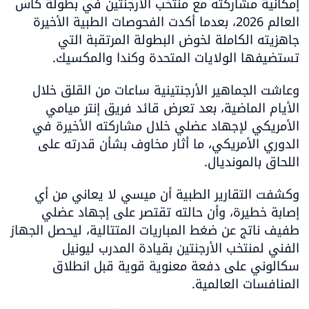
إمكانية مشاركته مع منتخب الأرجنتين في بطولة كأس 
العالم 2026، بعدما أكدت الفحوصات الطبية الأخيرة 
جاهزيته الكاملة لخوض البطولة المرتقبة التي 
تستضيفها الولايات المتحدة وكندا والمكسيك.
وعاشت الجماهير الأرجنتينية ساعات من القلق خلال 
الأيام الماضية، بعد تعرض قائد فريق إنتر ميامي 
الأمريكي لإجهاد عضلي خلال مشاركته الأخيرة في 
الدوري الأمريكي، ما أثار مخاوف بشأن قدرته على 
اللحاق بالمونديال.
وكشفت التقارير الطبية أن ميسي لا يعاني من أي 
إصابة خطيرة، وأن حالته تقتصر على إجهاد عضلي 
طفيف ناتج عن ضغط المباريات المتتالية، ليحصل الجهاز 
الفني لمنتخب الأرجنتين بقيادة المدرب ليونيل 
سكالوني على دفعة معنوية قوية قبل انطلاق 
المنافسات العالمية.