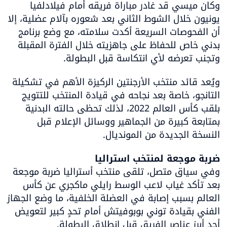
وكان ميسي قد غادر مباراة فريقه أمام فيلادلفيا 
يونيون خلال الشوط الثاني بعد شعوره بآلام عضلية، إلا 
أن الفحوصات السريعة أكدت سلامته، مع وضع برنامج 
بدني خاص للحفاظ على جاهزيته خلال الفترة المقبلة 
وتجنب تعرضه لأي انتكاسة قبل البطولة.
ويُعد قائد منتخب الأرجنتين الركيزة الأهم في تشكيلة 
التانجو، خاصة بعد نجاحه في قيادة المنتخب للتتويج 
بلقب كأس العالم 2022، لذلك تحظى حالته البدنية 
بمتابعة كبيرة من الجماهير ووسائل الإعلام قبل 
النسخة الجديدة من المونديال.
ضربة موجعة لمنتخب استراليا

وفي سياق متصل، تلقى منتخب أستراليا ضربة موجعة 
بعد تأكد غياب لاعب الوسط رايلي ماكجري عن كأس 
العالم بسبب إصابة في العضلة الخلفية، ما وضع الجهاز 
الفني بقيادة توني بوبوفيتش أمام تحدٍ كبير لتعويض 
أحد أبرز عناصر الفريق قبل انطلاق البطولة.