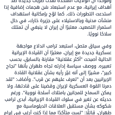
ومؤكدًا أن الولايات المتحدة نفذت ضربات جديدة ضد 
أهداف إيرانية، مع عدم استبعاد شن هجمات إضافية إذا 
استدعت التطورات ذلك. كما لوّح بإمكانية استهداف 
منشآت مدنية وبالاستيلاء على جزيرة خارك، في حال 
استمرار التصعيد، معتبرًا أن إيران لا ينبغي أن تمتلك 
سلاحًا نوويًا.
وفي سياق متصل، استبعد ترامب اندلاع مواجهة 
عسكرية جديدة مع إيران، معتبرًا أن القيادة الإيرانية 
الحالية أصبحت "أكثر عقلانية" مقارنة بالسابق، بحسب 
تعبيره. ووصف سياسة إدارته تجاه طهران بأنها "نجاح 
كبير"، مشيرًا إلى أنه غيّر رأيه بشأن عقلانية القادة 
الإيرانيين بعد أن "تعرف عليهم عن قرب". وأضاف: "لقد 
دمرنا القوة العسكرية لإيران وقضينا على قادتها، ولا 
يمكن السماح للمجانين بامتلاك أسلحة نووية". ورغم 
حديثه عن تغير في سلوك القيادة الإيرانية، أبدى ترامب 
شكوكه بشأن مستقبل العلاقات الدبلوماسية مع 
طهران، قائلًا: "لست متأكدًا مما إذا كنت أرغب في إبرام 