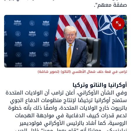
صفقة معهم".
ترامب في قمة حلف شمال الأطلسي (الناتو)
(
تصوير شاشة
)
أوكرانيا والناتو وتركيا

وفي الشأن الأوكراني، أعلن ترامب أن الولايات المتحدة 
ستمنح أوكرانيا ترخيصًا لإنتاج منظومات الدفاع الجوي 
باتريوت خارج الولايات المتحدة، واصفًا ذلك بأنه خطوة 
لدعم قدرات كييف الدفاعية في مواجهة الهجمات 
الروسية، كما أشاد بالرئيس الأوكراني فولوديمير 
زيلينسكي، معتبرًا أنه "قام بعمل مميز" خلال الحرب.