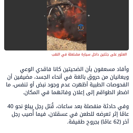
العثور على جثتين داخل سيارة مشتعلة في النقب
وأفاد مسعفون بأن الضحيتين كانا فاقدي الوعي 
ويعانيان من حروق بالغة في أنحاء الجسد، مضيفين أن 
الفحوصات الطبية أظهرت عدم وجود نبض أو تنفس، ما 
اضطر الطواقم إلى إعلان وفاتهما في المكان.
وفي حادثة منفصلة بعد ساعات، قُتل رجل يبلغ نحو 40 
عامًا إثر تعرضه للطعن في عسقلان، فيما أُصيب رجل 
آخر (62 عامًا) بجروح طفيفة.