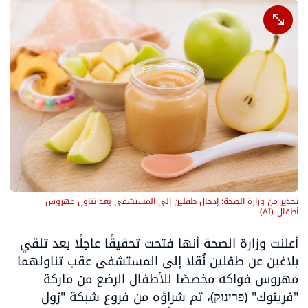
تحذير من وزارة الصحة: إدخال طفلين إلى المستشفى بعد تناول مهروس 
أطفال
(
AI
)
أعلنت وزارة الصحة أنها فتحت تحقيقًا عاجلًا بعد تلقي 
بلاغين عن طفلين نُقلا إلى المستشفى عقب تناولهما 
مهروس فواكه مخصصًا للأطفال الرضع من ماركة 
"فرينوك" (פרינוק)، تم شراؤه من فروع شبكة "زول 