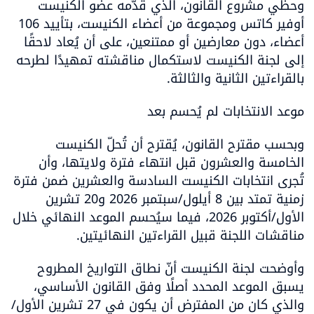
وحظي مشروع القانون، الذي قدّمه عضو الكنيست 
أوفير كاتس ومجموعة من أعضاء الكنيست، بتأييد 106 
أعضاء، دون معارضين أو ممتنعين، على أن يُعاد لاحقًا 
إلى لجنة الكنيست لاستكمال مناقشته تمهيدًا لطرحه 
بالقراءتين الثانية والثالثة.
موعد الانتخابات لم يُحسم بعد
وبحسب مقترح القانون، يُقترح أن تُحلّ الكنيست 
الخامسة والعشرون قبل انتهاء فترة ولايتها، وأن 
تُجرى انتخابات الكنيست السادسة والعشرين ضمن فترة 
زمنية تمتد بين 8 أيلول/سبتمبر 2026 و20 تشرين 
الأول/أكتوبر 2026، فيما سيُحسم الموعد النهائي خلال 
مناقشات اللجنة قبيل القراءتين النهائيتين.
وأوضحت لجنة الكنيست أنّ نطاق التواريخ المطروح 
يسبق الموعد المحدد أصلًا وفق القانون الأساسي، 
والذي كان من المفترض أن يكون في 27 تشرين الأول/