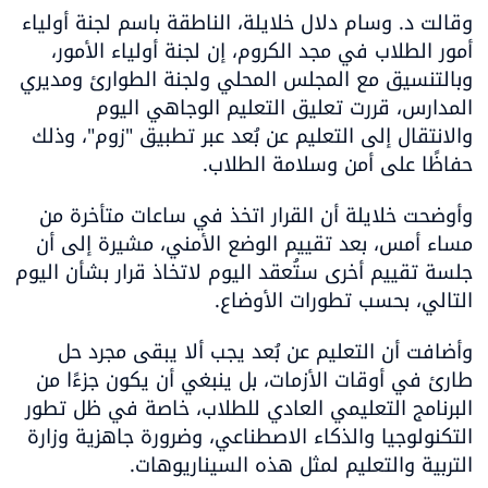
وقالت د. وسام دلال خلايلة، الناطقة باسم لجنة أولياء 
أمور الطلاب في مجد الكروم، إن لجنة أولياء الأمور، 
وبالتنسيق مع المجلس المحلي ولجنة الطوارئ ومديري 
المدارس، قررت تعليق التعليم الوجاهي اليوم 
والانتقال إلى التعليم عن بُعد عبر تطبيق "زوم"، وذلك 
حفاظًا على أمن وسلامة الطلاب.
وأوضحت خلايلة أن القرار اتخذ في ساعات متأخرة من 
مساء أمس، بعد تقييم الوضع الأمني، مشيرة إلى أن 
جلسة تقييم أخرى ستُعقد اليوم لاتخاذ قرار بشأن اليوم 
التالي، بحسب تطورات الأوضاع.
وأضافت أن التعليم عن بُعد يجب ألا يبقى مجرد حل 
طارئ في أوقات الأزمات، بل ينبغي أن يكون جزءًا من 
البرنامج التعليمي العادي للطلاب، خاصة في ظل تطور 
التكنولوجيا والذكاء الاصطناعي، وضرورة جاهزية وزارة 
التربية والتعليم لمثل هذه السيناريوهات.