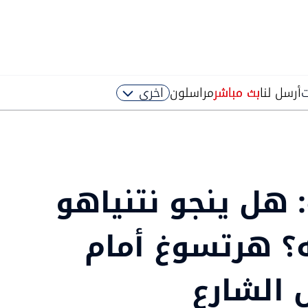
ت
أرسل لنا
بث مباشر
مراسلون
اخرى
: هل ينجو نتنياهو
؟ هرتسوغ أمام
 الشارع