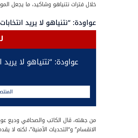
خلال فترات نتنياهو وشاكيد، ما يجعل الموق
عواودة: “نتنياهو لا يريد انتخابا
عواودة: “نتنياهو لا يريد 
المنتص
الانقسام” و“التحديات الأمنية”، لكنه لا يق