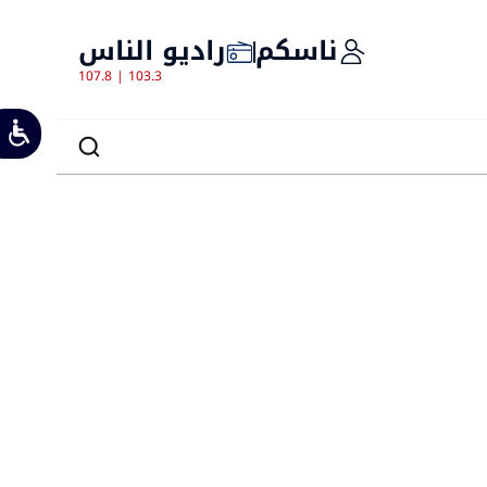
ناسكم
راديو الناس
107.8 | 103.3