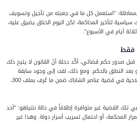
وأشار إلى أنّ نتنياهو استنفد سنوات من المماطلة: "استعمل كل ما في جعبته من تأجيل وتسويف 
وهجوم على الجهاز القضائي، وخاض معارك سياسية لتأخير المحاكمة، لكن اليوم الخناق يضيق عليه، 
ثلاثة أيام في الأسبوع".
ة فقط
وحول صلاحية رئيس الدولة في منح العفو قبل صدور حكم قضائي، أكّد دحلة أنّ القانون لا يتيح ذلك 
عملياً، إذ إنّ العفو يمنح عادة بعد الإدانة أو بعد النطق بالحكم. ومع ذلك، لفت إلى وجود سابقة 
واحدة: "الرئيس السابق استخدم هذه الصلاحية في قضية عناصر الشاباك ضمن ما عُرف بملف 300، 
لكنّه شدد على أن شروط استخدام العفو في تلك القضية غير متوافرة إطلاقاً في حالة نتنياهو: "أحد 
أهم الشروط كان وجود خطر أمني من استمرار المحكمة، أو احتمال تسريب أسرار دولة. وهذا غير 