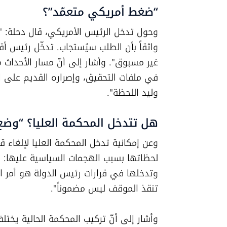
“ضغط أمريكي متعمّد”؟
وليد اللحظة".
هل تتدخل المحكمة العليا؟ “وضع 
تنقذ الموقف ليس مضموناً".