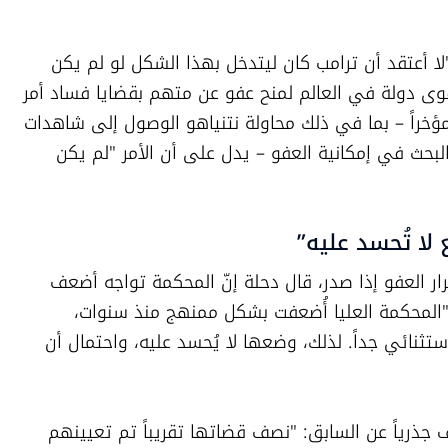
وحول تدخل الرئيس الأمريكي، قال دحلة: "لا أعتقد أن ترامب كان ليتدخل بهذا الشكل لو لم يكن 
واثقاً بأن الطلب سيُستجاب. تدخّل رئيس أقوى دولة في العالم لمنح عفو عن متهم بقضايا فساد أمر 
غير مسبوق". وأشار إلى أنّ مسار الأحداث مؤخراً – بما في ذلك محاولة نتنياهو الوصول إلى شاهدات 
في ملفات التحقيق، وإصراره القديم على البحث في إمكانية العفو – يدل على أن الأمر "لم يكن 
لا تُحسد عليه”
وعن إمكانية تدخل المحكمة العليا لإلغاء قرار العفو إذا صدر، قال دحلة إنّ المحكمة تواجه أضعف 
لحظاتها بسبب الهجمات السياسية عليها: "المحكمة العليا أُضعفت بشكل ممنهج منذ سنوات، 
وتدخلها في قرارات رئيس الدولة هو أمر استثنائي جداً. لذلك، وضعها لا يُحسد عليه، واحتمال أن 
وأشار إلى أنّ تركيب المحكمة الحالية يختلف جذرياً عن السابق: "نصف قضاتها تقريباً تم تعيينهم 