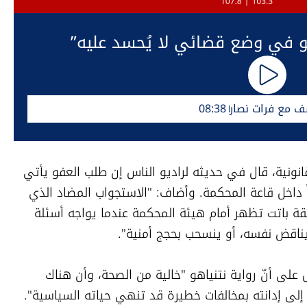
هو في وضع قضائي لا يُحسد عليه”
ف مع فرات نصار
08:38
المحامي محمد دحلة، المختص بالشؤون القانونية، قال في حديثه لراديو الناس إن طلب العفو يأتي 
في لحظة يواجه فيها نتنياهو ضغطاً كبيراً داخل قاعة المحكمة. وأضاف: "الاستجواب المضاد الذي 
يتعرض له نتنياهو الآن يحاصره كثيراً. الحقيقة باتت تظهر أمام هيئة المحكمة عندما يواجه أسئلة 
و يناقض نفسه، أو ينسحب بحجج أمنية".
وأوضح دحلة أنّ ما يتسرّب من الجلسات يدل على أنّ رواية نتنياهو "خالية من الصحة، وأن هناك 
إلى إدانته بمخالفات خطيرة قد تنهي حياته السياسية".