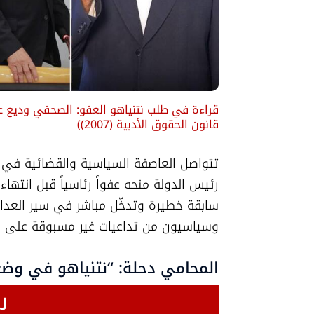
قراءة في طلب نتنياهو العفو: الصحفي وديع 
قانون الحقوق الأدبية (2007)
)
وسياسيون من تداعيات غير مسبوقة على مكا
المحامي دحلة: “نتنياهو في وضع