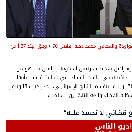
عواودة والمحامي محمد دحلة
(
فلاش 90 + وفق البند 27 أ من 
تتواصل العاصفة السياسية والقضائية في إسرائيل بعد طلب رئيس الحكومة بنيامين نتنياهو من 
رئيس الدولة منحه عفواً رئاسياً قبل انتهاء محاكمته في ملفات الفساد، في خطوة وُصفت بأنها 
سابقة خطيرة وتدخّل مباشر في سير العدالة. وبينما ينقسم الشارع الإسرائيلي، يحذر خبراء قانونيون 
نة القضاء وأزمة الثقة بين السلطات.
 قضائي لا يُحسد عليه”