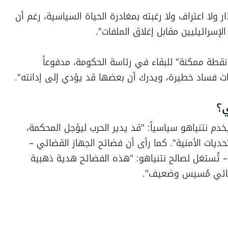
وأوضح عواودة: "نتنياهو لم يُظهر أي اعتذار ولا اعتراف ولا رغبته بمغادرة الحياة السياسية، رغم أن 
إسرائيليين مقابل إغلاق الملفات".
وقال إن نتنياهو يحاول الوصول إلى "أبعد نقطة ممكنة" للبقاء في رئاسة الحكومة، مدفوعاً 
فات فساد خطيرة، ويدرك أن بعضها قد يؤدي إلى إدانته".
ي؟
وأكد عواودة أن تدهور الوضع الأمني قد يخدم نتنياهو سياسياً: "قد يدير الحرب ليؤجل المحكمة، 
وقد يقنع الإسرائيليين بأنه بحاجة للتفرغ للتحديات الأمنية". كما رأى أن فضائح الجهاز القضائي – 
ومنها قضية المستشارة القضائية للجيش – تُستغل لصالح نتنياهو: "هذه الفضائح هدية ذهبية 
القضائي مُسيس وضعيف".