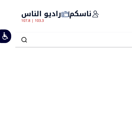
ناسكم
راديو الناس
107.8 | 103.3