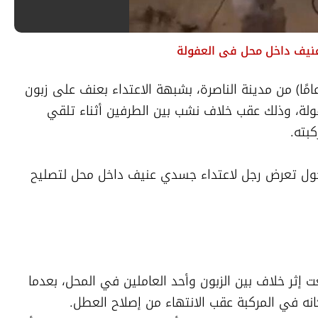
عنيف داخل محل في العفولة
اعتقلت الشرطة ، الليلة الماضية، شابًا (23 عامًا) من مدينة الناصرة، بشبهة الاعتداء بعنف على زبون 
داخل محل لتصليح الإطارات في مدينة العفولة، وذلك عقب خلاف نشب بين الطرفين أثناء تلقي 
بته.
وقالت الشرطة، في بيان، إنها تلقت بلاغًا حول تعرض رجل لاعتداء جسدي عنيف داخل محل لتصليح 
وأظهرت التحقيقات الأولية أن الحادثة اندلعت إثر خلاف بين الزبون وأحد العاملين في المحل، بعدما 