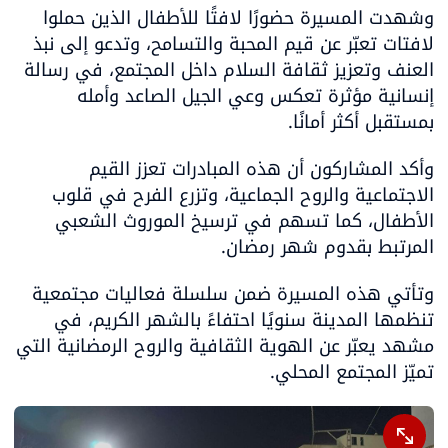
وشهدت المسيرة حضورًا لافتًا للأطفال الذين حملوا 
لافتات تعبّر عن قيم المحبة والتسامح، وتدعو إلى نبذ 
العنف وتعزيز ثقافة السلام داخل المجتمع، في رسالة 
إنسانية مؤثرة تعكس وعي الجيل الصاعد وأمله 
بمستقبل أكثر أمانًا.
وأكد المشاركون أن هذه المبادرات تعزز القيم 
الاجتماعية والروح الجماعية، وتزرع الفرح في قلوب 
الأطفال، كما تسهم في ترسيخ الموروث الشعبي 
المرتبط بقدوم شهر رمضان.
وتأتي هذه المسيرة ضمن سلسلة فعاليات مجتمعية 
تنظمها المدينة سنويًا احتفاءً بالشهر الكريم، في 
مشهد يعبّر عن الهوية الثقافية والروح الرمضانية التي 
تميّز المجتمع المحلي.