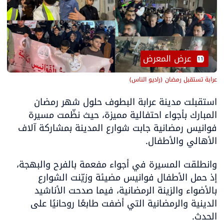
 عرض المعرض
11
عرابة تستقبل رمضان
(
راديو الناس
)
استقبلت مدينة عرابة البطوف حلول شهر رمضان 
المبارك بأجواء احتفالية مميزة، حيث نظّمت مسيرة 
فوانيس رمضانية جابت شوارع المدينة بمشاركة آلاف 
الأهالي والأطفال.
وانطلقت المسيرة في أجواء مفعمة بالفرح والبهجة، 
إذ حمل الأطفال فوانيس مضيئة وزيّنت الشوارع 
بالأضواء والزينة الرمضانية، فيما صدحت الأناشيد 
الدينية والرمضانية التي أضفت طابعًا روحانيًا على 
الحدث.