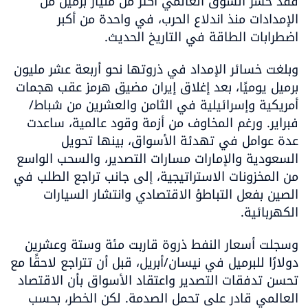
فقد خسر السوق العالمي أكثر من مليار برميل من 
الإمدادات منذ اندلاع الحرب، في واحدة من أكبر 
اضطرابات الطاقة في التاريخ الحديث.
وبلغت خسائر الإمداد في ذروتها نحو أربعة عشر مليون 
برميل يوميًا، بعد إغلاق إيران مضيق هرمز عقب هجمات 
أمريكية وإسرائيلية في الثامن والعشرين من شباط/
فبراير. ورغم المخاوف من أزمة وقود عالمية، ساعدت 
عدة عوامل في تهدئة الأسواق، بينها تحويل 
السعودية والإمارات مسارات التصدير، والسحب الواسع 
من المخزونات الاستراتيجية، إلى جانب تراجع الطلب في 
الصين بفعل التباطؤ الاقتصادي وانتشار السيارات 
الكهربائية.
وسجلت أسعار النفط ذروة قاربت مئة وستة وعشرين 
دولارًا للبرميل في نيسان/أبريل، قبل أن تتراجع لاحقًا مع 
تحسن تدفقات التصدير واعتقاد الأسواق بأن الاقتصاد 
العالمي قادر على تحمل الصدمة. لكن الخطر، بحسب 