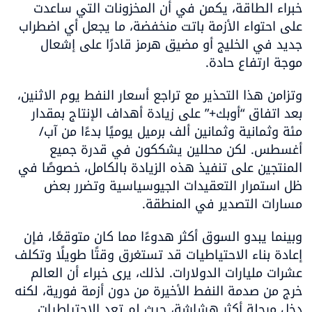
خبراء الطاقة، يكمن في أن المخزونات التي ساعدت 
على احتواء الأزمة باتت منخفضة، ما يجعل أي اضطراب 
جديد في الخليج أو مضيق هرمز قادرًا على إشعال 
موجة ارتفاع حادة.
وتزامن هذا التحذير مع تراجع أسعار النفط يوم الاثنين، 
بعد اتفاق “أوبك+” على زيادة أهداف الإنتاج بمقدار 
مئة وثمانية وثمانين ألف برميل يوميًا بدءًا من آب/
أغسطس. لكن محللين يشككون في قدرة جميع 
المنتجين على تنفيذ هذه الزيادة بالكامل، خصوصًا في 
ظل استمرار التعقيدات الجيوسياسية وتضرر بعض 
مسارات التصدير في المنطقة.
وبينما يبدو السوق أكثر هدوءًا مما كان متوقعًا، فإن 
إعادة بناء الاحتياطيات قد تستغرق وقتًا طويلًا وتكلف 
عشرات مليارات الدولارات. لذلك، يرى خبراء أن العالم 
خرج من صدمة النفط الأخيرة من دون أزمة فورية، لكنه 
دخل مرحلة أكثر هشاشة، حيث لم تعد الاحتياطيات 