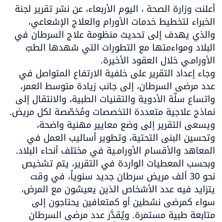
أعلنت وزارة الصحة ، اليوم الأربعاء، عن نشر تقرير لجنة 
الخبراء لتخطيط خدمات الأورام والعلاج الإشعاعي، 
والذي يهدف إلى تحديث منظومة علاج السرطان في 
البلاد ومواءمتها مع التطورات التي شهدها الطبّ 
وجاء إعداد التقرير على خلفية الارتفاع المتواصل في 
عدد مرضى السرطان، إلى جانب زيادة متوسط العمر، 
واتساع سلّة الأدوية والتقنيات الطبية، والانتقال إلى 
نماذج علاجية متعددة التخصصات ومُخصّصة لكل مريض. 
ويسعى التقرير إلى وضع معايير مهنية واضحة، 
وتحسين البنى التحتية، وتطوير أساليب العمل في 
وبحسب المعطيات الواردة في التقرير، يتم تشخيص 
نحو 30 ألف مريض سرطان جديد سنوياً، في وقت 
يتزايد فيه عدد الأشخاص الذين يعيشون مع المرض، 
سواء كمرضى نشطين أو كمتعافين يحتاجون إلى 
متابعة طبية مستمرة. ويُقدَّر عدد مرضى السرطان 