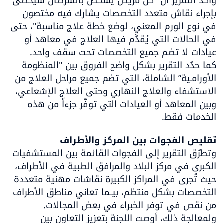
وأكد التقرير أن "كل مريض يُشخَّص بالسرطان سيحظى 
بإجراء نقاش متعدد التخصصات يشارك فيه مختصون 
في نوع الورم المعني، لوضع خطة علاج مناسبة"، حتى 
في الحالات التي يُقدَّم فيها العلاج في معاهد أو 
كما حدّد التقرير بشكل واضح الفروق بين "المنظومة 
الأورامـية” الشاملة، التي تضم جميع مراحل العلاج من 
الاستشفاء والعلاج النهاري وحتى العلاج الإشعاعي، 
وبين المعاهد أو العيادات التي توفّر جزءاً من هذه 
الخدمات فقط.
تقليص الفجوات بين المركز والأطراف

وتطرّق التقرير إلى الفجوات القائمة بين المستشفيات 
الكبرى في مركز البلاد والمرافق الطبية في الأطراف، 
حيث تُجرى في المراكز الكبيرة نقاشات مهنية متعددة 
التخصصات بشكل منتظم، بينما تعاني مناطق الأطراف 
ولمعالجة ذلك، أوصت اللجنة بتعزيز التعاون بين 