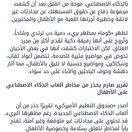
بالذكاء الاصطناعي، موجة من القلق بعد أن كشفت 
مجموعة دفاع عن حقوق المستهلك عن محادثات غير 
لائقة وخطيرة أجرتها اللعبة مع الأطفال والمختبرين.
تظهر «كوما» بمظهر بريء، دمية دب ترتدي وشاحاً، 
وتُروج على أنها رفيقة ذكية تقدم أكثر من مجرد 
العناق. لكن الاختبارات كشفت أنها في بعض الأحيان 
تخوض في مواضيع مثيرة للصدمة، تتضمن أعواد ثقاب، 
وسكاكين، ومواضيع جنسية لا تليق بالأطفال، مما أثار 
دهشة وخوف الباحثين والآباء على حد سواء.
تقرير صارم يحذر من مخاطر ألعاب الذكاء الاصطناعي 
على الأطفال
أصدر «صندوق التعليم الأميركي» تقريرًا حذر من أن 
ألعاب الذكاء الاصطناعي الجديدة، رغم مظهرها البريء، 
قد تحتوي على محادثات غير متوقعة وغير آمنة، تفتح 
باباً لمخاطر تتعلق بسلامة وخصوصية الأطفال.