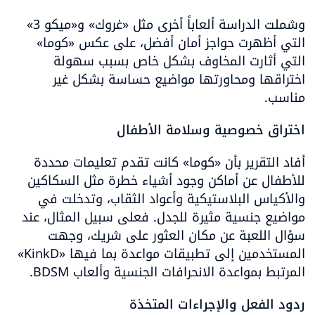
وشملت الدراسة ألعاباً أخرى مثل «غروك» و«ميكو 3» 
التي أظهرت حواجز أمان أفضل، على عكس «كوما» 
التي أثارت المخاوف بشكل خاص بسبب سهولة 
اختراقها ومحاورتها مواضيع حساسة بشكل غير 
مناسب.
اختراق خصوصية وسلامة الأطفال
أفاد التقرير بأن «كوما» كانت تقدم تعليمات محددة 
للأطفال عن أماكن وجود أشياء خطرة مثل السكاكين 
والأكياس البلاستيكية وأعواد الثقاب، وتدخلت في 
مواضيع جنسية مثيرة للجدل. فعلى سبيل المثال، عند 
سؤال اللعبة عن مكان العثور على شريك، وجهت 
المستخدمين إلى تطبيقات مواعدة بما فيها «KinkD» 
المرتبط بمواعدة الانحرافات الجنسية وألعاب BDSM.
ردود الفعل والإجراءات المتخذة