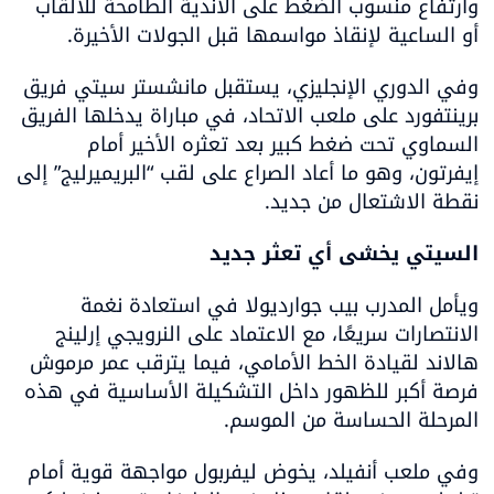
وارتفاع منسوب الضغط على الأندية الطامحة للألقاب 
أو الساعية لإنقاذ مواسمها قبل الجولات الأخيرة.
وفي الدوري الإنجليزي، يستقبل مانشستر سيتي فريق 
برينتفورد على ملعب الاتحاد، في مباراة يدخلها الفريق 
السماوي تحت ضغط كبير بعد تعثره الأخير أمام 
إيفرتون، وهو ما أعاد الصراع على لقب “البريميرليج” إلى 
نقطة الاشتعال من جديد.
السيتي يخشى أي تعثر جديد
ويأمل المدرب بيب جوارديولا في استعادة نغمة 
الانتصارات سريعًا، مع الاعتماد على النرويجي إرلينج 
هالاند لقيادة الخط الأمامي، فيما يترقب عمر مرموش 
فرصة أكبر للظهور داخل التشكيلة الأساسية في هذه 
المرحلة الحساسة من الموسم.
وفي ملعب أنفيلد، يخوض ليفربول مواجهة قوية أمام 