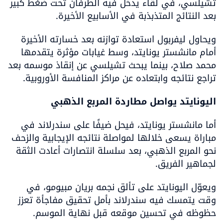
تشيلسي، في لقاء يدخل فيه الطرفان تحت ضغط كبير 
بعد النتائج المتذبذبة في الأسابيع الأخيرة.
ويحاول ليفربول استعادة توازنه بعد خسارته الأخيرة 
أمام مانشستر يونايتد، وسط غيابات مؤثرة يتقدمها 
محمد صلاح، بينما يبحث تشيلسي عن إنقاذ موسمه بعد 
تراجع نتائجه وابتعاده عن مراكز المنافسة الأوروبية.
اليونايتد يواصل مطاردة المربع الذهبي
أما مانشستر يونايتد، فيحل ضيفًا على سندرلاند في 
مباراة يسعى خلالها لمواصلة نتائجه الإيجابية والزحف 
نحو المربع الذهبي، بعد سلسلة انتصارات أعادت الثقة 
لجماهير الفريق.
ويعوّل اليونايتد على تألق نجمه بريان مبيومو، في 
وقت يتمسك فيه سندرلاند بأمل تحقيق مفاجأة تعزز 
حظوظه في تحسين موقعه قبل نهاية الموسم.