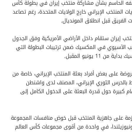
جدد الاتحاد الدولي لكرة القدم "فيفا" موقفه الحاسم بشأن مشاركة منتخب إيران في بطولة كأس 
العالم 2026، رافضًا بشكل نهائي نقل مباريات المنتخب الإيراني خارج الولايات المتحدة، رغم تصاعد 
 الفريق قبل انطلاق المونديال.
وأكد "فيفا" في بيان رسمي أن مباريات منتخب إيران ستقام داخل الأراضي الأمريكية وفق الجدول 
المعتمد مسبقًا، رغم اعتماد معسكر المنتخب الآسيوي في المكسيك ضمن ترتيبات البطولة التي 
11 يونيو المقبل.
وتفجرت الأزمة بسبب القيود الأمريكية المفروضة على بعض أفراد بعثة المنتخب الإيراني، خاصة من 
سبق لهم أداء الخدمة العسكرية أو الارتباط بالحرس الثوري الإيراني، المصنف لدى واشنطن 
كـ«منظمة إرهابية»، ما يضع علامات استفهام كبيرة حول قدرة البعثة على الدخول الكامل إلى 
ويخشى الجهاز الفني الإيراني من تأثير الأزمة على جاهزية المنتخب قبل خوض منافسات المجموعة 
السابعة، التي تضم منتخبات مصر وبلجيكا ونيوزيلندا، في واحدة من أقوى مجموعات كأس العالم 