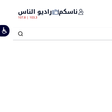
ناسكم
راديو الناس
107.8 | 103.3