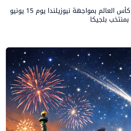
يستهل منتخب إيران مشواره في كأس العالم بمواجهة نيوزيلندا يوم 15 يونيو
منتخب بلجيكا