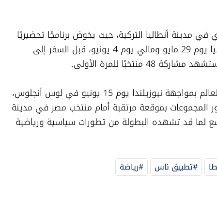
وكان منتخب إيران قد بدأ معسكره الإعدادي في مدينة أنطاليا التركية، حيث يخوض برنامجًا تحضيريًا 
مكثفًا يتضمن مواجهتين وديتين أمام جامبيا يوم 29 مايو ومالي يوم 4 يونيو، قبل السفر إلى 
 منتخبًا للمرة الأولى.
ويستهل منتخب إيران مشواره في كأس العالم بمواجهة نيوزيلندا يوم 15 يونيو في لوس أنجلوس، 
قبل الاصطدام بمنتخب بلجيكا، ثم يختتم دور المجموعات بموقعة مرتقبة أمام منتخب مصر في مدينة 
سياتل، وسط ترقب جماهيري وإعلامي واسع لما قد تشهده البطولة من تطورات سياسية ورياضية 
طا
#تطبيق ناس
#رياضة