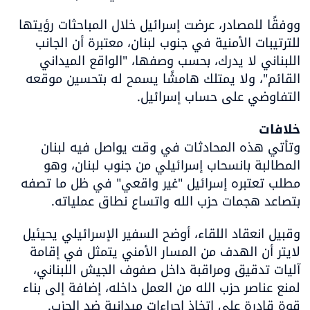
ووفقًا للمصادر، عرضت إسرائيل خلال المباحثات رؤيتها 
للترتيبات الأمنية في جنوب لبنان، معتبرة أن الجانب 
اللبناني لا يدرك، بحسب وصفها، "الواقع الميداني 
القائم"، ولا يمتلك هامشًا يسمح له بتحسين موقعه 
التفاوضي على حساب إسرائيل.
خلافات

وتأتي هذه المحادثات في وقت يواصل فيه لبنان 
المطالبة بانسحاب إسرائيلي من جنوب لبنان، وهو 
مطلب تعتبره إسرائيل "غير واقعي" في ظل ما تصفه 
بتصاعد هجمات حزب الله واتساع نطاق عملياته.
وقبيل انعقاد اللقاء، أوضح السفير الإسرائيلي يحيئيل 
لايتر أن الهدف من المسار الأمني يتمثل في إقامة 
آليات تدقيق ومراقبة داخل صفوف الجيش اللبناني، 
لمنع عناصر حزب الله من العمل داخله، إضافة إلى بناء 
قوة قادرة على اتخاذ إجراءات ميدانية ضد الحزب.