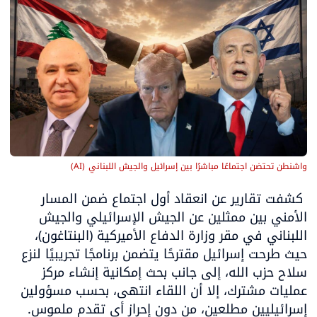
واشنطن تحتضن اجتماعًا مباشرًا بين إسرائيل والجيش اللبناني
(
AI
)
 كشفت تقارير عن انعقاد أول اجتماع ضمن المسار 
الأمني بين ممثلين عن الجيش الإسرائيلي والجيش 
اللبناني في مقر وزارة الدفاع الأميركية (البنتاغون)، 
حيث طرحت إسرائيل مقترحًا يتضمن برنامجًا تجريبيًا لنزع 
سلاح حزب الله، إلى جانب بحث إمكانية إنشاء مركز 
عمليات مشترك، إلا أن اللقاء انتهى، بحسب مسؤولين 
إسرائيليين مطلعين، من دون إحراز أي تقدم ملموس.