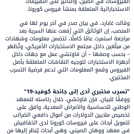
الفيروسات في الصين، والتأثير على التقييمات 
الاستخباراتية المتعلقة بمنشأ فيروس كورونا.
وقالت غابارد، في بيان صدر في آخر يوم لها في 
المنصب، إن الوثائق التي رُفعت عنها السرية بعد 
مراجعة استمرت عامًا كاملًا، تتضمن معلومات وشهادات 
من مبلّغين داخل مجتمع الاستخبارات الأمريكي، وتُظهر 
– بحسب وصفها – أن فاوتشي عمل مع جهات داخل 
أجهزة الاستخبارات لتوجيه النقاشات المتعلقة بأصل 
الفيروس وقمع المعلومات التي تدعم فرضية التسرب 
المختبري.
"تسرب مختبري أدى إلى جائحة كوفيد-19"

ووفقًا للبيان، فإن فاوتشي، خلال رئاسته للمعهد 
الوطني للحساسية والأمراض المعدية، وافق على 
تخصيص ملايين الدولارات من أموال دافعي الضرائب 
لتمويل أبحاث على فيروسات كورونا لدى الخفافيش 
في معهد ووهان الصيني، وهي أبحاث يُنظر إليها من 