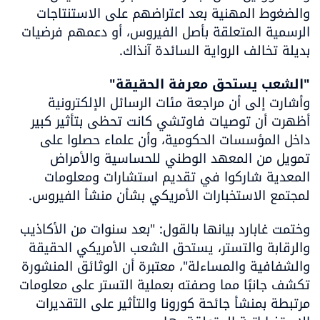
والضغوط المهنية بعد اعتراضهم على الاستنتاجات 
الرسمية المتعلقة بأصل الفيروس، أو دعمهم فرضيات 
بديلة تخالف الرواية السائدة آنذاك.
"الشعب يستحق معرفة الحقيقة"

وأشارت إلى أن مراجعة مئات الرسائل الإلكترونية 
أظهرت أن توصيات فاوتشي كانت تحظى بتأثير كبير 
داخل المؤسسات الحكومية، وأن علماء حصلوا على 
تمويل من المعهد الوطني للحساسية والأمراض 
المعدية شاركوا في تقديم استشارات ومعلومات 
لمجتمع الاستخبارات الأمريكي بشأن منشأ الفيروس.
وختمت غابارد بيانها بالقول: "بعد سنوات من الأكاذيب 
والرقابة والتستر، يستحق الشعب الأمريكي الحقيقة 
والشفافية والمساءلة"، معتبرة أن الوثائق المنشورة 
تكشف جانبًا مما وصفته بعملية التستر على معلومات 
مرتبطة بمنشأ جائحة كورونا والتأثير على التقديرات 