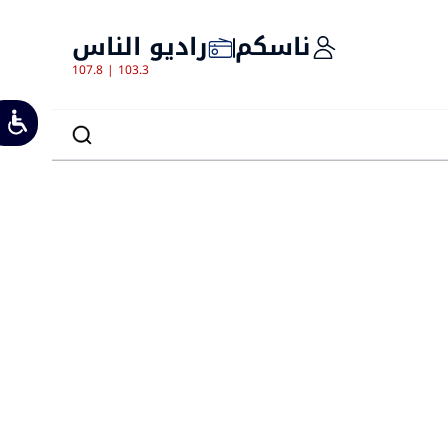
ناسكم
راديو الناس
107.8 | 103.3