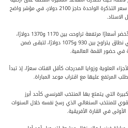
الملعب قائمة الأسعار الأعلى، بعدما تجاوز سعر التذكرة الواحدة حاجز 2100 دولار، في مؤشر واضح 
 الاستاد.
كما سجلت الفئات القريبة من المستطيل الأخضر أسعارًا مرتفعة تراوحت بين 1170 و1370 دولارًا، 
بينما استقرت أسعار المقاعد المتوسطة في نطاق يتراوح بين 930 و1075 دولارًا، لتبقى ضمن 
ة في حضور القمة العالمية.
وفي المقابل، جاءت المقاعد الواقعة في الأجزاء العلوية وزوايا المدرجات كأقل الفئات سعرًا، إذ تبدأ 
ويعكس هذا الإقبال الاستثنائي المكانة الكبيرة التي يتمتع بها المنتخب الفرنسي كأحد أبرز 
المنافسين على اللقب، إلى جانب الحضور القوي للمنتخب السنغالي الذي رسخ نفسه خلال السنوات 
 الأولى في القارة الأفريقية.