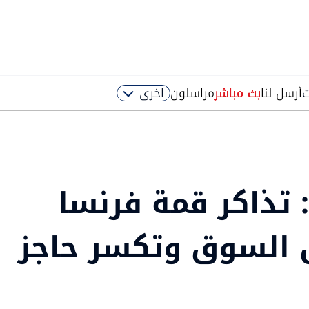
ت
أرسل لنا
بث مباشر
مراسلون
اخرى
 تذاكر قمة فرنسا
 السوق وتكسر حاجز