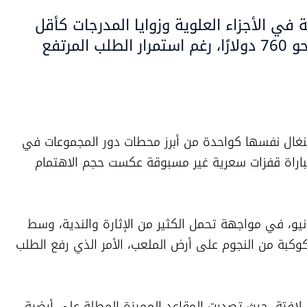
 في الأجزاء العلوية وزوايا المدرجات كأقل
الفئات سعرًا، إذ تبدأ قيمتها من نحو 760 دولارًا، رغم استمرار الطلب المرتفع
فرضت المواجهة المنتظرة بين فرنسا والسنغال نفسها كواحدة من أبرز محطات دور المجموعات في 
كأس العالم 2026، بعدما شهدت تذاكر المباراة قفزات سعرية غير مسبوقة عكست حجم الاهتمام 
ومن المقرر أن يلتقي المنتخبان يوم 16 يونيو، في مواجهة تحمل الكثير من الإثارة والندية، وسط 
ترقب واسع من عشاق كرة القدم لمتابعة كوكبة من النجوم على أرض الملعب، الأمر الذي رفع الطلب 
وكشفت بيانات منصات بيع التذاكر عن أرقام لافتة، حيث تصدرت المقاعد المميزة المطلة على أرضية 