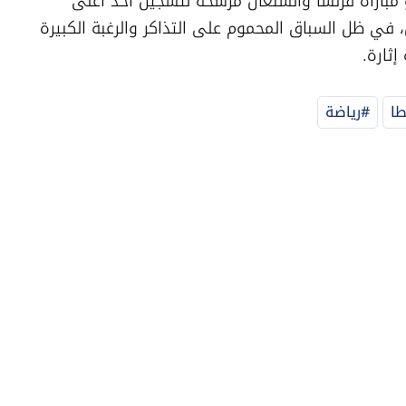
ومع العد التنازلي لانطلاق المواجهة، تبدو مباراة فرنسا والسنغال مرشحة لتسجيل أحد أعلى 
معدلات الحضور الجماهيري في الدور الأول، في ظل السباق المحموم على التذاكر والرغبة الكبيرة 
إثارة.
طا
#رياضة