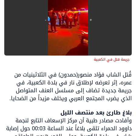
جريمة قتل في الكعبية
قُتل الشاب فؤاد منصور(حمدون) في الثلاثينيات من 
عمره، إثر تعرضه لإطلاق نار في بلدة الكعبية، في 
جريمة جديدة تضاف إلى مسلسل العنف المتواصل 
الذي يضرب المجتمع العربي ويخلف مزيداً من الضحايا.
بلاغ طارئ بعد منتصف الليل

وأفادت مصادر طبية أن مركز الإسعاف التابع لنجمة 
داوود الحمراء تلقى بلاغاً عند الساعة 00:03 حول إصابة 