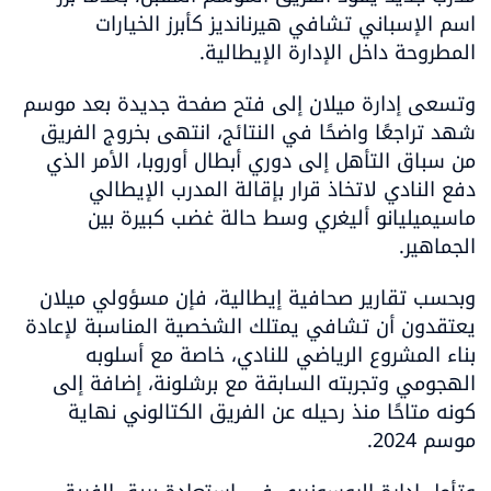
اسم الإسباني تشافي هيرنانديز كأبرز الخيارات 
المطروحة داخل الإدارة الإيطالية.
وتسعى إدارة ميلان إلى فتح صفحة جديدة بعد موسم 
شهد تراجعًا واضحًا في النتائج، انتهى بخروج الفريق 
من سباق التأهل إلى دوري أبطال أوروبا، الأمر الذي 
دفع النادي لاتخاذ قرار بإقالة المدرب الإيطالي 
ماسيميليانو أليغري وسط حالة غضب كبيرة بين 
الجماهير.
وبحسب تقارير صحافية إيطالية، فإن مسؤولي ميلان 
يعتقدون أن تشافي يمتلك الشخصية المناسبة لإعادة 
بناء المشروع الرياضي للنادي، خاصة مع أسلوبه 
الهجومي وتجربته السابقة مع برشلونة، إضافة إلى 
كونه متاحًا منذ رحيله عن الفريق الكتالوني نهاية 
موسم 2024.