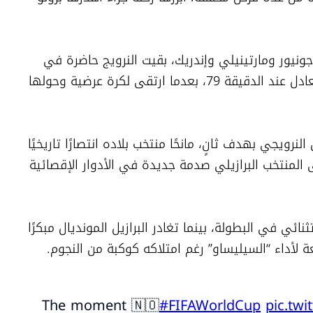
ورغم ضغط البرازيل ومحاولات فينيسيوس جونيور ومارتينيلي وإندريك، بقيت النرويج حاضرة في 
المرتدات، قبل أن ينجح هالاند في كسر التعادل عند الدقيقة 79، بعدما ارتقى لكرة عرضية وحولها 
وفي الدقيقة 90، عاد هالاند ليؤكد التفوق النرويجي بهدف ثانٍ، مانحًا منتخب بلاده انتصارًا تاريخيًا 
وبطاقة العبور إلى ربع النهائي، فيما تلقى المنتخب البرازيلي صدمة جديدة في الأدوار الإقصائية 
وبهذا الفوز، تواصل النرويج مشوارها الاستثنائي في البطولة، بينما تغادر البرازيل المونديال مبكرًا 
 لأداء “السيليساو” رغم امتلاكه كوكبة من النجوم.
The moment 🇳🇴
#FIFAWorldCup
pic.tw