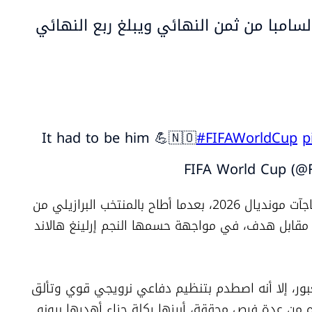
سامبا من ثمن النهائي ويبلغ ربع النهائي
It had to be him 💪🇳🇴
#FIFAWorldCup
p
فجّر المنتخب النرويجي واحدة من كبرى مفاجآت مونديال 2026، بعدما أطاح بالمنتخب البرازيلي من 
الدور ثمن النهائي، إثر فوزه عليه بهدفين مقابل هدف، في مواجهة حسمها النجم إرلينغ هالاند 
ودخل المنتخب البرازيلي المباراة مرشحًا للعبور، إلا أنه اصطدم بتنظيم دفاعي نرويجي قوي وتألق 
لافت للحارس أوريان نيلاند، الذي أنقذ مرماه من عدة فرص محققة، أبرزها ركلة جزاء أهدرها برونو 