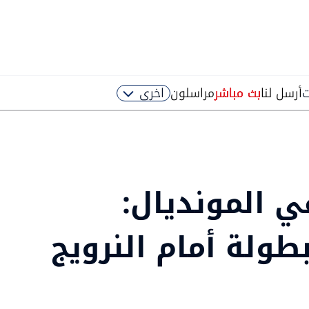
ت
أرسل لنا
بث مباشر
مراسلون
اخرى
ي المونديال:
لبطولة أمام النرويج