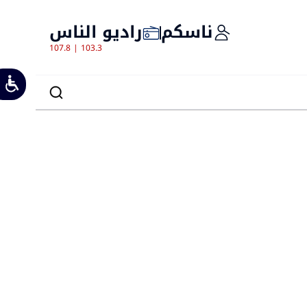
ناسكم
راديو الناس
107.8 | 103.3