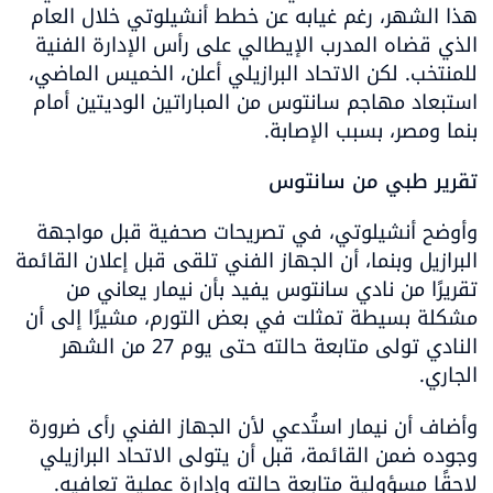
هذا الشهر، رغم غيابه عن خطط أنشيلوتي خلال العام 
الذي قضاه المدرب الإيطالي على رأس الإدارة الفنية 
للمنتخب. لكن الاتحاد البرازيلي أعلن، الخميس الماضي، 
استبعاد مهاجم سانتوس من المباراتين الوديتين أمام 
بنما ومصر، بسبب الإصابة.
تقرير طبي من سانتوس
وأوضح أنشيلوتي، في تصريحات صحفية قبل مواجهة 
البرازيل وبنما، أن الجهاز الفني تلقى قبل إعلان القائمة 
تقريرًا من نادي سانتوس يفيد بأن نيمار يعاني من 
مشكلة بسيطة تمثلت في بعض التورم، مشيرًا إلى أن 
النادي تولى متابعة حالته حتى يوم 27 من الشهر 
الجاري.
وأضاف أن نيمار استُدعي لأن الجهاز الفني رأى ضرورة 
وجوده ضمن القائمة، قبل أن يتولى الاتحاد البرازيلي 
لاحقًا مسؤولية متابعة حالته وإدارة عملية تعافيه.