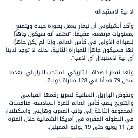
لا نية لاستبداله
وأكد أنشيلوتي أن نيمار يعمل بصورة جيدة ويتمتع 
بمعنويات مرتفعة، مضيفًا: "نعتقد أنه سيكون جاهزًا 
للمباراة الأولى في كأس العالم، وإذا لم يكن جاهزًا 
لها فسيكون جاهزًا للمباراة الثانية، لذلك لا توجد لدينا 
أي نية لاستبدال أي لاعب".
ويُعد نيمار الهداف التاريخي للمنتخب البرازيلي، بعدما 
سجل 79 هدفًا في 128 مباراة دولية.
وتخوض البرازيل، الساعية لتعزيز رقمها القياسي 
والتتويج بلقب كأس العالم للمرة السادسة، منافسات 
المجموعة الثالثة إلى جانب المغرب وهايتي واسكتلندا، 
في البطولة المقررة في أمريكا الشمالية خلال الفترة 
من 11 يونيو حتى 19 يوليو المقبلين.