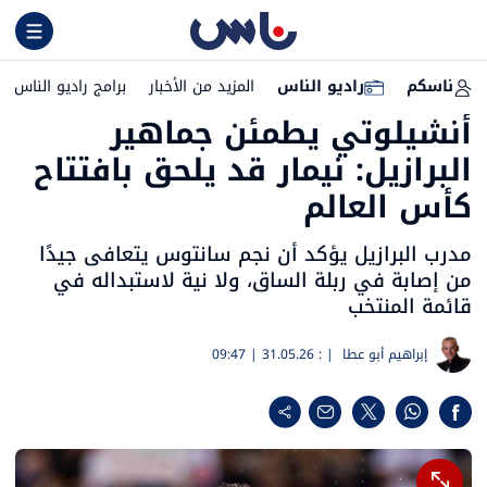
ناسكم
راديو الناس
المزيد من الأخبار
برامج راديو الناس
أنشيلوتي يطمئن جماهير
البرازيل: نيمار قد يلحق بافتتاح
كأس العالم
مدرب البرازيل يؤكد أن نجم سانتوس يتعافى جيدًا
من إصابة في ربلة الساق، ولا نية لاستبداله في
قائمة المنتخب
إبراهيم أبو عطا
| :
31.05.26 | 09:47