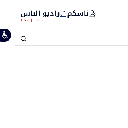
ناسكم
راديو الناس
107.8 | 103.3