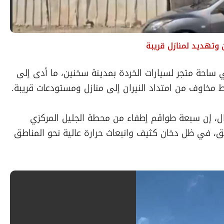
 وتهديد لمنازل قريبة
اندلع بعد ظهر اليوم الجمعة حريق كبير في ساحة متجر لسيارات الخردة بمدينة سخنين، ما أدى إلى 
مخاوف من امتداد النيران إلى منازل ومستودعات قريبة.
وقالت سلطة الإطفاء والإنقاذ – لواء الشمال، إن سبعة طواقم إطفاء من محطة الجليل المركزي 
تعمل منذ ساعات على السيطرة على الحريق، في ظل دخان كثيف وانبعاث حرارة عالية نحو المناطق 