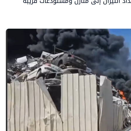
د النيران إلى منازل ومستودعات قريبة