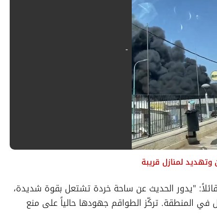
 وتهديد لمنازل قريبة
وأفاد الضابط في الإطفاء موردي نويمان، قائلاً: "يدور الحديث عن ساحة خردة تشتعل بقوة شديدة، 
مع انبعاث حرارة ودخان كثيف باتجاه المنازل في المنطقة. تركّز الطواقم جهودها حالياً على منع 