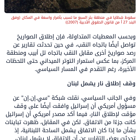
سقوط شظايا في منطقة بئر السبع ما تسبب بأضرار واسعة في المكان
(
وفق 
البند 27 أ من قانون الحقوق الأدبية (2007)
)
وبحسب المعطيات المتداولة، فإن إطلاق الصواريخ 
تواصل أيضًا باتجاه النقب، في حين تحدثت تقارير عن 
رصد صواريخ أخرى مقابل النقب باتجاه تل أبيب ومنطقة 
المركز، بما عكس استمرار التوتر الميداني حتى اللحظات 
الأخيرة، رغم التقدم في المسار السياسي.
وقف إطلاق نار يشمل لبنان
وفي الجانب السياسي، نقلت شبكة "سي.إن.إن" عن 
مسؤول أمريكي أن إسرائيل وافقت أيضًا على وقف 
مؤقت لإطلاق النار، فيما أكد مصدر أمريكي أن إسرائيل 
كانت جزءًا من الاتفاق. لكن في المقابل، ظهرت تباينات 
بشأن ما إذا كان الاتفاق يشمل الساحة اللبنانية، إذ 
تحدثت بعض التقارير عن أن الاتفاق لا يشمل لبنان، 