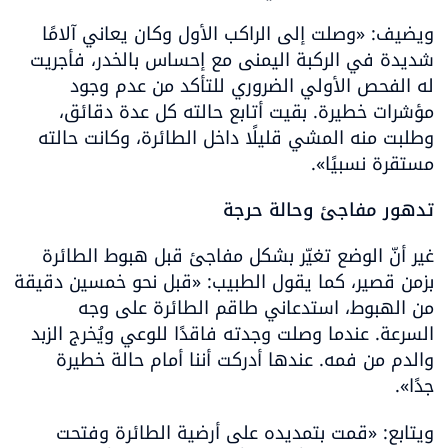
ويضيف: «وصلت إلى الراكب الأول وكان يعاني آلامًا 
شديدة في الركبة اليمنى مع إحساس بالخدر، فأجريت 
له الفحص الأولي الضروري للتأكد من عدم وجود 
مؤشرات خطيرة. بقيت أتابع حالته كل عدة دقائق، 
وطلبت منه المشي قليلًا داخل الطائرة، وكانت حالته 
مستقرة نسبيًا».
تدهور مفاجئ وحالة حرجة
غير أنّ الوضع تغيّر بشكل مفاجئ قبل هبوط الطائرة 
بزمن قصير، كما يقول الطبيب: «قبل نحو خمسين دقيقة 
من الهبوط، استدعاني طاقم الطائرة على وجه 
السرعة. عندما وصلت وجدته فاقدًا للوعي ويُخرج الزبد 
والدم من فمه. عندها أدركت أننا أمام حالة خطيرة 
جدًا».
ويتابع: «قمت بتمديده على أرضية الطائرة وفتحت 