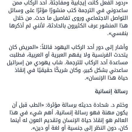
«ردود الفعل كانت إيجابية ومفاجئة. أحد الركاب ممن 
ساعدوني في الترجمة كتب منشورًا مؤثرًا على وسائل 
التواصل الاجتماعي وروى تفاصيل ما حدث. من خلال 
هذا المنشور عرف الكثيرون بالحادثة، لأنني لم أذكرها 
بنفسي».
وأشار إلى دور أحد الركاب اليهود قائلاً: «المريض كان 
يتحدث الفرنسية ولا يفهم العبرية أو العربية، فطلبت 
مساعدة أحد الركاب للترجمة. شاب يهودي من إسرائيل 
ساعدني بشكل كبير، وكان شريكًا حقيقيًا في إنقاذ 
حياة هذا الإنسان».
رسالة إنسانية
وختم د. شحادة حديثه برسالة مؤثرة: «الطب قبل أن 
يكون مهنة فهو رسالة إنسانية. أهم شيء في هذا 
العالم هو إنقاذ حياة الإنسان وتقديم العون له أينما 
كان، دون النظر إلى جنسية أو لغة أو دين».