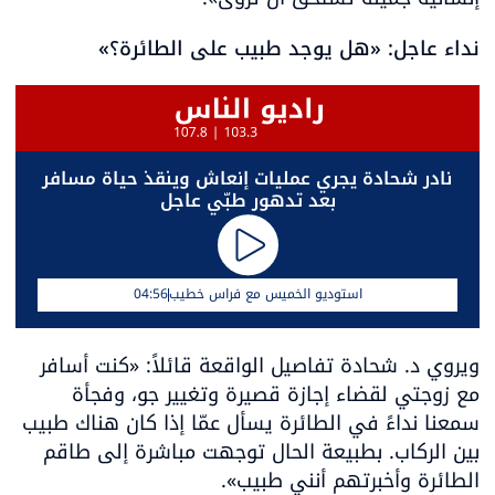
نداء عاجل: «هل يوجد طبيب على الطائرة؟»
 نادر شحادة يجري عمليات إنعاش وينقذ حياة مسافر 
بعد تدهور طبّي عاجل
استوديو الخميس مع فراس خطيب
04:56
ويروي د. شحادة تفاصيل الواقعة قائلاً: «كنت أسافر 
مع زوجتي لقضاء إجازة قصيرة وتغيير جو، وفجأة 
سمعنا نداءً في الطائرة يسأل عمّا إذا كان هناك طبيب 
بين الركاب. بطبيعة الحال توجهت مباشرة إلى طاقم 
الطائرة وأخبرتهم أنني طبيب».