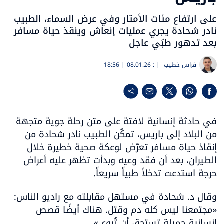
على ارتفاع مئات الأمتار وفي عرض السماء، الطبيب
نادر شحادة يجري عمليات إنعاش وينقذ حياة مسافر
بعد تدهور طبّي عاجل
فراس خطيب
| :
08.01.26 | 18:56
في حادثة إنسانية لافتة على متن رحلة جوية متجهة 
من البلاد إلى باريس، تمكّن الطبيب نادر شحادة من 
إنقاذ حياة مسافر تعرّض لوعكة صحية خطيرة خلال 
الطيران، بعد أن فقد وعيه وبدأت تظهر عليه أعراض 
حرجة استدعت تدخلاً طبياً سريعاً.
وقال د. شحادة في مستهل مقابلته مع راديو الناس: 
«مجتمعنا ليس كله دم وقتل. هناك أيضًا قصص 
إنسانية جميلة تستحق أن تُروى».