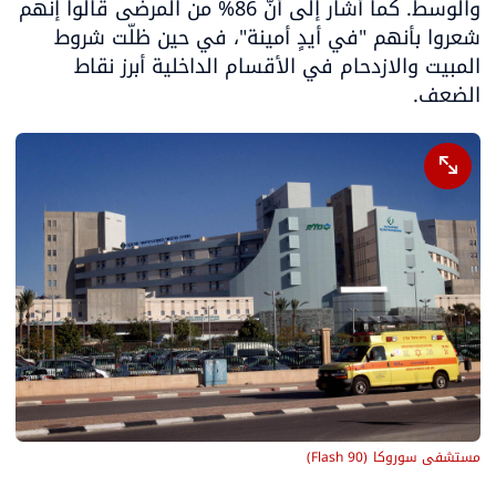
والوسط. كما أشار إلى أنّ 86% من المرضى قالوا إنهم 
شعروا بأنهم "في أيدٍ أمينة"، في حين ظلّت شروط 
المبيت والازدحام في الأقسام الداخلية أبرز نقاط 
الضعف.
مستشفى سوروكا
(
Flash 90
)