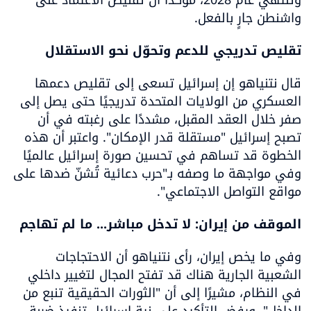
واشنطن جارٍ بالفعل.
تقليص تدريجي للدعم وتحوّل نحو الاستقلال
قال نتنياهو إن إسرائيل تسعى إلى تقليص دعمها 
العسكري من الولايات المتحدة تدريجيًا حتى يصل إلى 
صفر خلال العقد المقبل، مشددًا على رغبته في أن 
تصبح إسرائيل "مستقلة قدر الإمكان". واعتبر أن هذه 
الخطوة قد تساهم في تحسين صورة إسرائيل عالميًا 
وفي مواجهة ما وصفه بـ"حرب دعائية تُشنّ ضدها على 
مواقع التواصل الاجتماعي".
الموقف من إيران: لا تدخل مباشر... ما لم تهاجم
وفي ما يخص إيران، رأى نتنياهو أن الاحتجاجات 
الشعبية الجارية هناك قد تفتح المجال لتغيير داخلي 
في النظام، مشيرًا إلى أن "الثورات الحقيقية تنبع من 
الداخل". ورفض التأكيد على نية إسرائيل تنفيذ ضربة 