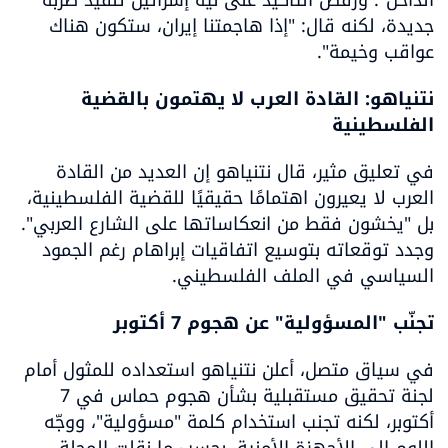
جديدة، لكنه قال: "إذا هاجمتنا إيران، ستكون هناك 
عواقب وخيمة".
نتنياهو: القادة العرب لا يهتمون بالقضية 
الفلسطينية
في تعليق مثير، قال نتنياهو إن العديد من القادة 
العرب لا يعيرون اهتمامًا حقيقيًا للقضية الفلسطينية، 
بل "يخشون فقط من انعكاساتها على الشارع العربي". 
وجدد توقعاته بتوسيع اتفاقيات إبراهام رغم الجمود 
السياسي في الملف الفلسطيني.
تجنّب "المسؤولية" عن هجوم 7 أكتوبر
في سياق متصل، أعلن نتنياهو استعداده للمثول أمام 
لجنة تحقيق مستقبلية بشأن هجوم حماس في 7 
أكتوبر، لكنه تجنب استخدام كلمة "مسؤولية"، ووجّه 
اللوم إلى الأجهزة الأمنية، بحسب ما نقلت المجلة.