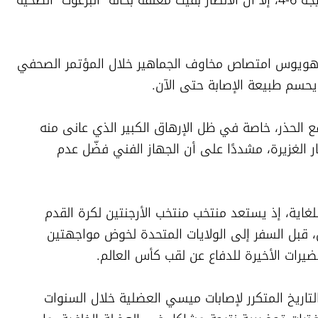
من جانبه، حاول المدرب الأرجنتيني جييرمو هويوس امتصاص مخاوف الجماهير خلال المؤتمر الصحفي 
 يحسم طبيعة الإصابة حتى الآن.
وقال هويوس إن استبدال ميسي جاء بدافع الحذر، خاصة في ظل الإرهاق الكبير الذي عانى منه 
اللاعب وصعوبة أرضية الملعب بسبب الأمطار الغزيرة، مشددًا على أن الجهاز الفني فضّل عدم 
وتأتي هذه التطورات في توقيت حساس للغاية، إذ يستعد منتخب منتخب الأرجنتين لكرة القدم 
للإعلان عن قائمته الرسمية الأسبوع المقبل، قبل السفر إلى الولايات المتحدة لخوض مواجهتين 
يرات الأخيرة للدفاع عن لقب كأس العالم.
ويزيد القلق داخل معسكر “التانغو” بسبب التاريخ المتكرر لإصابات ميسي العضلية خلال السنوات 