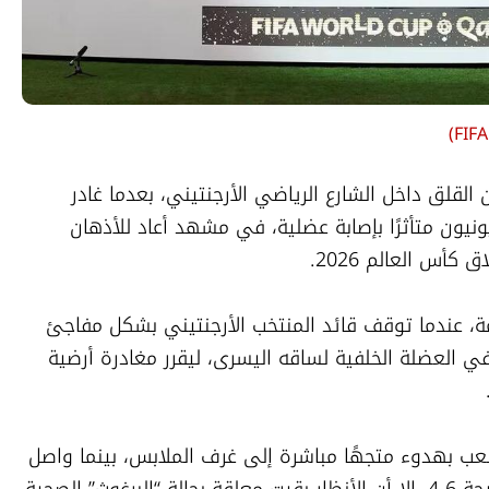
)
أثار النجم الأرجنتيني ليونيل ميسي حالة من القلق داخل الشارع الرياضي الأرجنتيني، بعدما غادر 
مواجهة فريقه إنتر ميامي أمام فيلادلفيا يونيون متأثرًا بإصابة عضلية، في مشهد أعاد للأذهان 
أس العالم 2026.
وشهدت الدقيقة 73 من اللقاء لحظة صادمة، عندما توقف قائد المنتخب الأرجنتيني بشكل مفاجئ 
وأشار إلى الجهاز الفني بعد شعوره بآلام في العضلة الخلفية لساقه اليسرى، ليقرر مغادرة أرضية 
وغادر ميسي، البالغ من العمر 38 عامًا، الملعب بهدوء متجهًا مباشرة إلى غرف الملابس، بينما واصل 
إنتر ميامي المباراة وحقق انتصارًا مثيرًا بنتيجة 6-4، إلا أن الأنظار بقيت معلقة بحالة “البرغوث” الصحية 