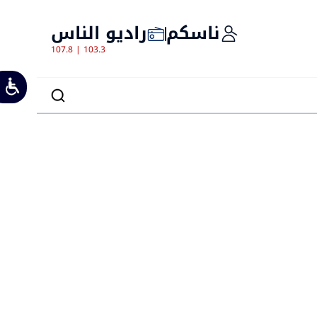
ناسكم
راديو الناس
107.8 | 103.3