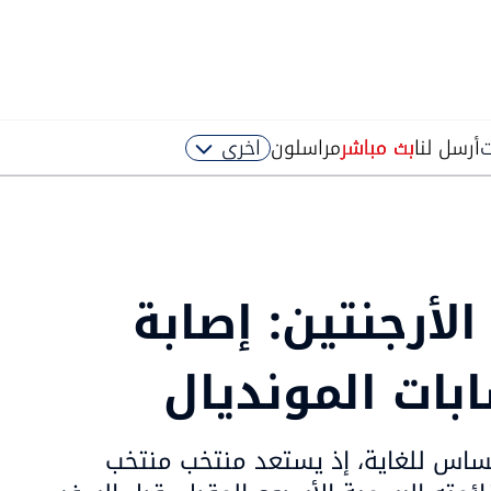
ت
أرسل لنا
بث مباشر
مراسلون
اخرى
أرجنتين: إصابة
ات المونديال
اس للغاية، إذ يستعد منتخب منتخب