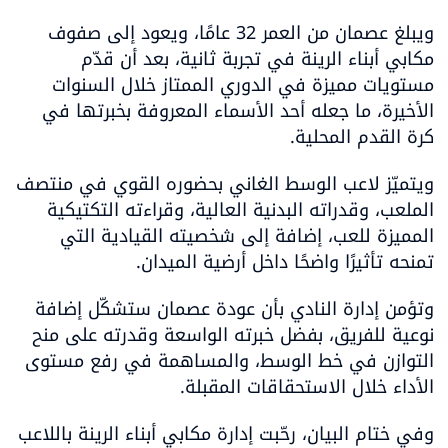
ويبلغ عصمان من العمر 32 عامًا، ويعود إلى صفوف 
مكابي أبناء الرينة في تجربة ثانية، بعد أن قدّم 
مستويات مميزة في الدوري الممتاز خلال السنوات 
الأخيرة، ما جعله أحد الأسماء المعروفة بخبرتها في 
كرة القدم المحلية.
ويتميّز لاعب الوسط الغاني بحضوره القوي في منتصف 
الملعب، وقدراته البدنية العالية، وقراءته التكتيكية 
المميزة للعب، إضافة إلى شخصيته القيادية التي 
تمنحه تأثيرًا واضحًا داخل أرضية الميدان.
وتؤمن إدارة النادي بأن عودة عصمان ستشكّل إضافة 
نوعية للفريق، بفضل خبرته الواسعة وقدرته على منح 
التوازن في خط الوسط، والمساهمة في رفع مستوى 
الأداء خلال الاستحقاقات المقبلة.
وفي ختام البيان، رحّبت إدارة مكابي أبناء الرينة باللاعب 