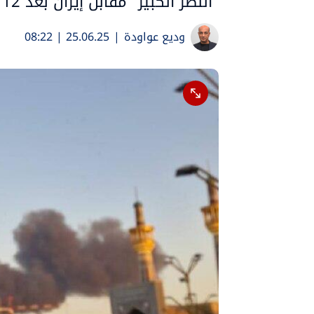
"النصر الكبير" مقابل إيران بعد 12 يوما من الحرب عليها
وديع عواودة
|
25.06.25 | 08:22