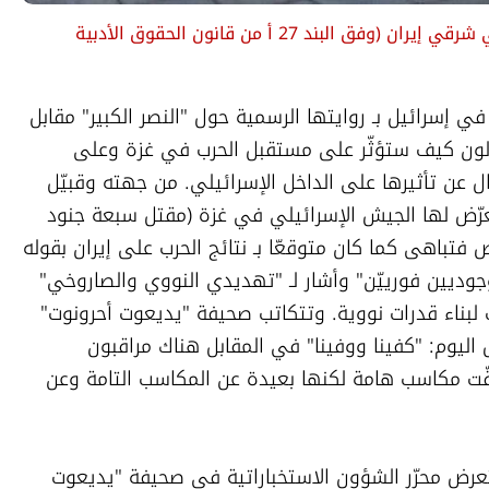
ي شرقي إيران
(
وفق البند 27 أ من قانون الحقوق الأدبية 
ضمن جرد حساب أولّي يشكّك مراقبون كثر في إسرائيل بـ روايتها الرسمية حول "النصر الكبير" مقابل 
إيران بعد 12 يوما من الحرب عليها ويتساءلون كيف ستؤثّر على مستقبل الحرب في غزة وعلى 
القضية الفلسطينية والتطبيع إضافة للسؤال عن تأثيرها على الداخل الإسرائيلي. من جهته وقبيّل 
السماح بـ النشر عن الضربة القاسية التي تعرّض لها الجيش الإسرائيلي في غزة (مقتل سبعة جنود 
في خان يونس أمس) سارع نتنياهو للتلخيص فتباهى كما كان متوقعّا بـ نتائج الحرب على إيران بقوله 
إننا "حققّنا انتصارا تاريخيا وأزلنا تهديدين وجوديين فورييّن" وأشار لـ "تهديدي النووي والصاروخي" 
مهددّا طهران بالعودة للهجمات بحال عادت لبناء قدرات نووية. وتتكاتب صحيفة "يديعوت أحرونوت" 
مع الرواية الرسمية بـ اختيار عنوانها الرئيس اليوم: "كفينا ووفينا" في المقابل هناك مراقبون 
إسرائيليون متشككّون ويرون أن الحرب حققّت مكاسب هامة لكنها بعيدة عن المكاسب التامة وعن 
تحت عنوان "ما حققناه وما لم نحقّقه" يستعرض محرّر الشؤون الاستخباراتية في صحيفة "يديعوت 