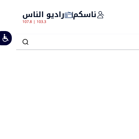
ناسكم
راديو الناس
107.8 | 103.3