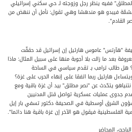
الصحيفة ذاتها كاريكاتير يسخر من "النصر المطلق" ففيه ينظر رجل وزوجته لـ حي سكني إسرائيلي 
بعد صاروخ إيراني فيه عمارات وسيارات مهشمّة فيبدو هو مندهشا وهي تقول: نأمل أن ننهض من 
ر القادم".
من جهته يوضح المحلل العسكري في صحيفة "هآرتس" عاموس هارئيل إن إسرائيل قد حققّت  
نجاحات مدهشة ولكن أمور مجهولة وغير معروفة بعد ما زالت بلا أجوبة منها على سبيل المثال: ماذا 
اتفق ترامب ونتنياهو قبل إعلان وقف النار؟ هل طالب ترامب بـ تقدم سياسي في الساحة 
الفلسطينية مقابل تطبيع مع السعودية؟ ويتساءل هارئيل ربما اتفقا على إنهاء الحرب على غزة؟ 
ويرى هارئيل للحرب بمنظار أوسع بقوله إن نتنياهو يتحّدث عن "نصر مطلق" بيد أن غزة باقية ومع 
مخطوفين وقتلى في صفوف الجيش... وعدم جدوى عمليات عسكرية تواصل قتل المدنيين 
الفلسطينيين أيضا". وهذا ما يقوله محرر شؤون الشرق أوسطية في الصحيفة دكتور تسفي بار إيل 
قضية الفلسطينية فيقول هو الآخر إن غزة باقية هنا دائما".
وتحت عنوان "المشكلة ما زالت هنا" يوضح الباحث، المحاضر 