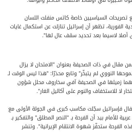
ة الكبيرة في أوساط الائتلاف الحاكم وأبواقه. 
المنجزات كبيرة لكن مقارنة نقطة الإنهاء مع تصريحات السياسيين خاصة كاتس منفلت اللسان 
ونتنياهو الذي وعد بإزالة التهديدات الوجودية الفورية، تظهر أن إسرائيل تنازلت عن استكمال غايات 
ق أصلا لاسيما بعد تحديد سقف عال لها".
وتبعه زميله يوسي يهوشع الذي يقول ضمن مقال في ذات الصحيفة بعنوان "الامتحان لا يزال 
أمامنا" إن إيران دولة سيادية لا تنظيما وطموحها النووي لم يتبخّر" وتابع محذرّا: "هذا ليس الوقت لـ 
إبداء سكرة القوة والعجرفة". ويتقاطع معهما زميلها في الصحيفة آفي سخاروف محلل شؤون 
ار لا للاستخفاف والنوم على أكاليل الغار". 
ويعلل رؤيته بقوله: "لم نبلغ بعد زمن الاحتفال فإسرائيل سجّلت مكاسب كبرى في الجولة الأولى مع 
إيران منها دفع مفاوضات التطبيع مع دول عربية للأمام بيد أن الفرحة بـ "النصر المطلق" والتفكير بـ 
استسلام مطلق في طهران مبكرة جدا وهذه الفرحة ستحفّز شهوة الانتقام الإيرانية". وتنشر 