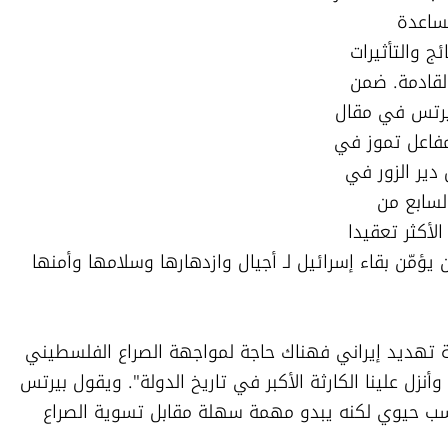
والصحفي سامي بيرتس أن أداء الجيش بمساعدة 
الأميركيين في إيران يبدو مدهشا لكن النتائج والتأثيرات 
الكاملة للحرب سنرى ونفهم في السنوات القادمة. ضمن 
نقاشه مع مقولة النصر التاريخي يستذكر بيرتس في مقال 
تنشره "هآرتس" اليوم أن بيغن قرر تدمير مفاعل تموز في 
العراق عام 1981 وأولمرت قرر تدمير مفاعل دير الزور في 
سورية عام 2007 والآن نتنياهو ذهب بعد السابع من 
أكتوبر فقط لمهاجمة مشروع إيران النووي الأكثر تعقيدا 
ويضيف: "لكن من يعلن أن المساس بـ إيران يؤمّن بقاء إسرائيل لـ أجيال وازدهارها وسلامها وأمنها 
من أجل كسب أمن حقيقي لا يكفي  بـ إزالة تهديد إيراني فهناك حاجة لمواجهة الصراع الفلسطيني 
الإسرائيلي الذي جبى عشرات آلاف الضحايا وأنزل علينا الكارثة الأكبر في تاريخ الدولة". ويقول بيرتس 
إن المساس بـ البرنامج النووي الإيراني مكسب حيوي لكنه يبدو مهمة سهلة مقابل تسوية الصراع 