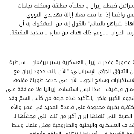
أحرونوت" دكتور رونين بيرغمان فيقول إن إسرائيل ضبطت إيران بـ مفاجأة مطلقة وسجّلت نجاحات 
كثيرة لكن بعدها ورغم تصريحات نتنياهو ليس واضحا إذا ما تمت فعلا إزالة تهديدي النووي 
والصاروخي. ويوجّه بيرغمان انتقادات لـ "مباهاة نتنياهو بالنتائج" بالقول إنه من المشكوك به أن 
 الجواب ....ومع ذلك هناك من سارع لـ تحديد الحقيقة.
علاوة على الضربة المباغتة والنيل من هيبة وصورة وقدرات إيران العسكرية يشير بيرغمان لـ سيطرة 
سلاح الجو الإسرائيلي لـ مكسب آخر ينجم عن التفوّق الجوّي الإسرائيلي: "الآن باتت حدود إيران مع 
إسرائيل مباشرة، غير بعيدة بسبب نجاحات الاستخبارات وسلاح الجو... الآن هي حدود طويلة مؤلمة، 
مؤلمة لـ إيران". وضمن ترجيحاته يوضح بيرغمان ويضيف: "هذا ليس استسلاما إيرانيا ولا موافقة على 
مطالب الولايات المتحدة وإسرائيل قبيل الهجوم الكبير ولكن بالتأكيد هذه جرعة من كأس السمّ وقد 
تنازلت طهران عن الانتقام من الأميركيين مكتفية بضربة محدودة على قاعدة العديد في قطر والأم 
أنها تنازلت عن الانتقام من إسرائيل رغم أن الضربة التي تلقتها إيران أكبر من تلك التي وجهتّها لـ 
إسرائيل فالأخيرة ضربت بالتزامن عشرات الأهداف العسكرية والبحثية والصاروخية وقتل علماء وسط 