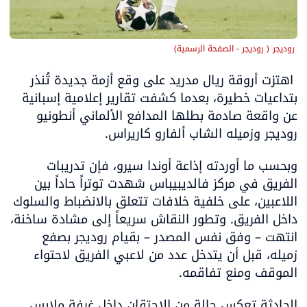
 روديجر
(
 روديجر - الصفحة الرسمية
)
 اهتزت أروقة ريال مدريد على وقع أزمة جديدة تُنذر 
بتداعيات خطيرة، بعدما كشفت تقارير إعلامية إسبانية 
عن واقعة صادمة بطلها المدافع الألماني أنطونيو 
روديجر وزميله الشاب ألفارو كاريراس.
وبحسب ما أوردته إذاعة أوندا سيرو، فإن تدريبات 
الفريق في مركز فالديبيباس شهدت توتراً حاداً بين 
اللاعبين، على خلفية خلافات تتعلق بالانضباط والسلوك 
داخل الفريق. وتطور النقاش سريعاً إلى مشادة ساخنة، 
انتهت – وفق نفس المصدر – بقيام روديجر بصفع 
زميله، قبل أن يتدخل عدد من لاعبي الفريق لاحتواء 
الموقف ومنع تفاقمه.
الحادثة تعكس حالة من الاحتقان داخل غرفة ملابس 