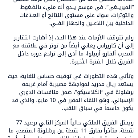
“الميرينغي”، في موسم يبدو أنه مليء بالضغوط 
والتوترات، سواء على مستوى النتائج أو العلاقات 
الداخلية بين اللاعبين والجهاز الفني.
ولم تتوقف الأزمات عند هذا الحد، إذ أشارت التقارير 
إلى أن كاريراس يعاني أيضاً من توتر في علاقته مع 
المدرب ألفارو أربيلوا، ما أدى إلى تراجع دوره داخل 
الفريق خلال الفترة الأخيرة.
وتأتي هذه التطورات في توقيت حساس للغاية، حيث 
يستعد ريال مدريد لمواجهة مصيرية أمام غريمه 
برشلونة في “الكلاسيكو”، ضمن منافسات الدوري 
الإسباني، وهو اللقاء المقرر في 10 مايو، والذي قد 
يكون حاسماً في سباق اللقب.
ويحتل الفريق الملكي حالياً المركز الثاني برصيد 77 
نقطة، متأخراً بفارق 11 نقطة عن برشلونة المتصدر، ما 