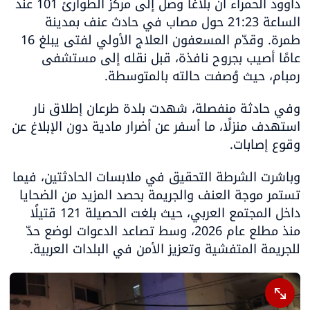
داوود الحمراء أن بلاغًا وصل إلى مركز الطوارئ 101 عند 
الساعة 21:23 حول مصاب في حادث عنف بمدينة 
طمرة. وقدّم المسعفون العلاج الأولي لفتى يبلغ 16 
عامًا أصيب بجروح نافذة، قبل نقله إلى مستشفى 
رمبام، حيث وُصفت حالته بالمتوسطة.
وفي حادثة منفصلة، شهدت بلدة طرعان إطلاق نار 
استهدف منزلًا، ما أسفر عن أضرار مادية دون الإبلاغ عن 
وقوع إصابات.
وباشرت الشرطة التحقيق في ملابسات الحادثتين، فيما 
تستمر موجة العنف والجريمة بحصد المزيد من الضحايا 
داخل المجتمع العربي، حيث بلغت الحصيلة 121 قتيلًا 
منذ مطلع عام 2026، وسط تصاعد الدعوات لوضع حدّ 
للجريمة المتفشية وتعزيز الأمن في البلدات العربية.