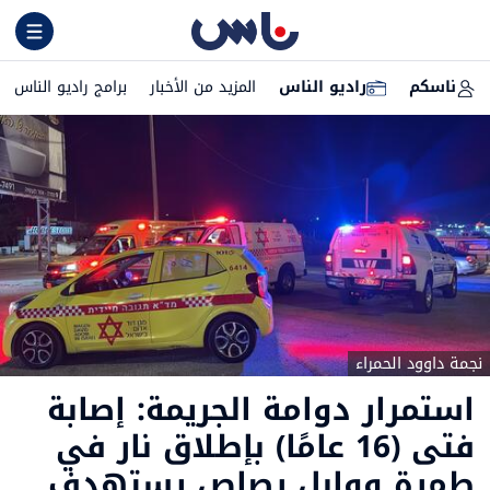
ناسكم
راديو الناس
المزيد من الأخبار
برامج راديو الناس
نجمة داوود الحمراء
استمرار دوامة الجريمة: إصابة
فتى (16 عامًا) بإطلاق نار في
طمرة ووابل رصاص يستهدف