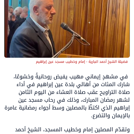
فضيلة الشيخ أحمد اغبارية - إمام وخطيب مسجد عين إبراهيم
 في مشهدٍ إيماني مهيب يفيض روحانيةً وخشوعًا، 
شارك المئات من أهالي بلدة عين إبراهيم في أداء 
صلاة التراويح عقب صلاة العشاء من اليوم الثامن 
لشهر رمضان المبارك، وذلك في رحاب مسجد عين 
إبراهيم الذي اكتظّ بالمصلين وسط أجواء رمضانية عامرة 
بالإيمان والتضرع.
وتقدّم المصلين إمام وخطيب المسجد، الشيخ أحمد 