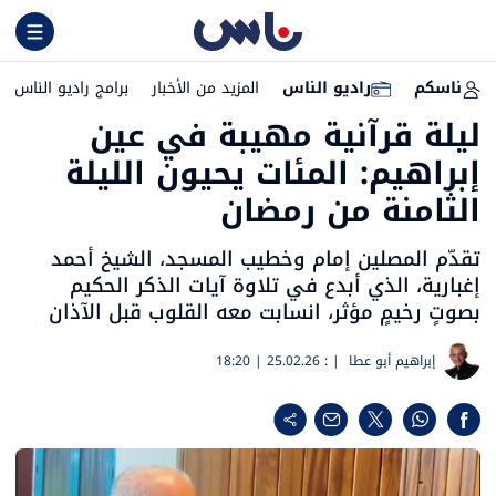
ناسكم
راديو الناس
المزيد من الأخبار
برامج راديو الناس
ليلة قرآنية مهيبة في عين
إبراهيم: المئات يحيون الليلة
الثامنة من رمضان
تقدّم المصلين إمام وخطيب المسجد، الشيخ أحمد
إغبارية، الذي أبدع في تلاوة آيات الذكر الحكيم
بصوتٍ رخيمٍ مؤثر، انسابت معه القلوب قبل الآذان
إبراهيم أبو عطا
| :
25.02.26 | 18:20