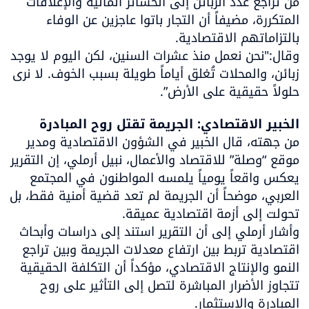
من تراجع عدد الزبائن إلى الخسائر المالية والإغلاقات 
المتكررة، مضيفاً أن التجار باتوا عاجزين عن الوفاء 
وقال:"نحن نعمل منذ عشرات السنين، لكن اليوم لا يوجد 
زبائن، والمحلات تُغلق أياماً طويلة بسبب الخوف. لا نرى 
حلولاً حقيقية على الأرض”.
الخبير الاقتصادي: الجريمة تقتل روح المبادرة

من جهته، قال الخبير في الشؤون الاقتصادية ومدير 
موقع “وصلة” للاقتصاد والأعمال، نبيل أرملي، إن التقرير 
يعكس واقعاً يومياً يلمسه المواطنون في المجتمع 
العربي، موضحاً أن الجريمة لم تعد قضية أمنية فقط، بل 
وأشار أرملي إلى أن التقرير استند إلى دراسات وأبحاث 
اقتصادية تربط بين ارتفاع معدلات الجريمة وبين تراجع 
النمو والإنتاج الاقتصادي، مؤكداً أن التكلفة الحقيقية 
تتجاوز الأضرار المباشرة لتصل إلى التأثير على روح 
المبادرة والاستثمار.