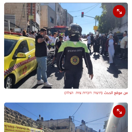
من موقع الحدث
(
תיעוד: דוברות צוות  הצלה
)