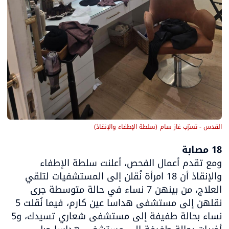
القدس - تسرّب غاز سام
(
سلطة الإطفاء والإنقاذ
)
18 مصابة

ومع تقدم أعمال الفحص، أعلنت سلطة الإطفاء 
والإنقاذ أن 18 امرأة نُقلن إلى المستشفيات لتلقي 
العلاج، من بينهن 7 نساء في حالة متوسطة جرى 
نقلهن إلى مستشفى هداسا عين كارم، فيما نُقلت 5 
نساء بحالة طفيفة إلى مستشفى شعاري تسيدك، و5 