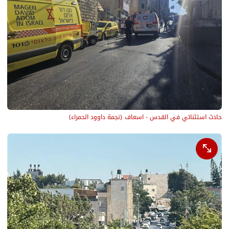
حادث استثنائي في القدس - اسعاف
(
نجمة داوود الحمراء
)