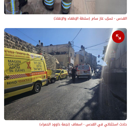
القدس - تسرّب غاز سام
(
سلطة الإطفاء والإنقاذ
)
حادث استثنائي في القدس - اسعاف
(
نجمة داوود الحمراء
)