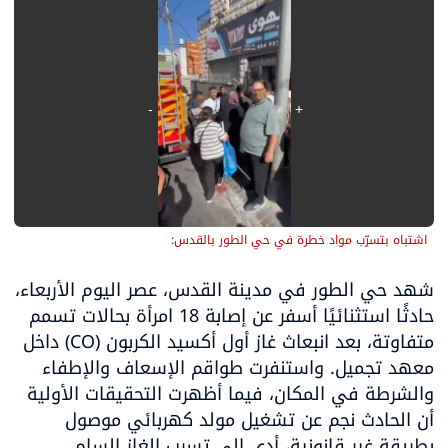
اشتباه بتسرّب مواد خطرة في حي الطور بالقدس:
شهد حي الطور في مدينة القدس، عصر اليوم الأربعاء، 
حادثًا استثنائيًا أسفر عن إصابة 18 امرأة بحالات تسمم 
متفاوتة، بعد انبعاث غاز أول أكسيد الكربون (CO) داخل 
معهد تجميل. واستنفرت طواقم الإسعاف والإطفاء 
والشرطة في المكان، فيما أظهرت التحقيقات الأولية 
أن الحادث نجم عن تشغيل مولد كهربائي موصول 
بطريقة غير قانونية، أدى إلى تسرب الغاز السام 