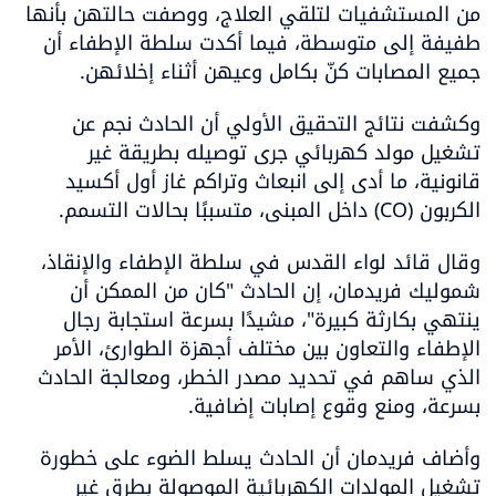
من المستشفيات لتلقي العلاج، ووصفت حالتهن بأنها 
طفيفة إلى متوسطة، فيما أكدت سلطة الإطفاء أن 
جميع المصابات كنّ بكامل وعيهن أثناء إخلائهن.
وكشفت نتائج التحقيق الأولي أن الحادث نجم عن 
تشغيل مولد كهربائي جرى توصيله بطريقة غير 
قانونية، ما أدى إلى انبعاث وتراكم غاز أول أكسيد 
الكربون (CO) داخل المبنى، متسببًا بحالات التسمم.
وقال قائد لواء القدس في سلطة الإطفاء والإنقاذ، 
شموليك فريدمان، إن الحادث "كان من الممكن أن 
ينتهي بكارثة كبيرة"، مشيدًا بسرعة استجابة رجال 
الإطفاء والتعاون بين مختلف أجهزة الطوارئ، الأمر 
الذي ساهم في تحديد مصدر الخطر، ومعالجة الحادث 
بسرعة، ومنع وقوع إصابات إضافية.
وأضاف فريدمان أن الحادث يسلط الضوء على خطورة 
تشغيل المولدات الكهربائية الموصولة بطرق غير 