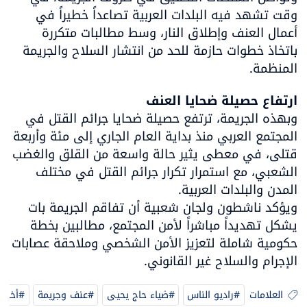
وقت تشهد فيه البلدات العربية تصاعداً خطيراً في 
أعمال العنف وإطلاق النار، وسط مطالبات متكررة 
باتخاذ خطوات حازمة للحد من انتشار السلاح والجريمة 
المنظمة.
ارتفاع حصيلة ضحايا العنف

وبهذه الجريمة، ترتفع حصيلة ضحايا جرائم القتل في 
المجتمع العربي منذ بداية العام الجاري إلى مئة وأربعة 
قتلى، في معطى يثير حالة واسعة من القلق والغضب 
الشعبي، مع استمرار تكرار جرائم القتل في مختلف 
ويؤكد ناشطون ولجان شعبية أن تفاقم الجريمة بات 
يشكل تهديداً مباشراً لأمن المجتمع، مطالبين بخطة 
حكومية شاملة لتعزيز الأمن الشخصي وملاحقة عصابات 
الإجرام والسلاح غير القانوني.
العلامات
#راديو الناس
#ضياء حاج يحيى
#عنف وجريمة
#أخبار