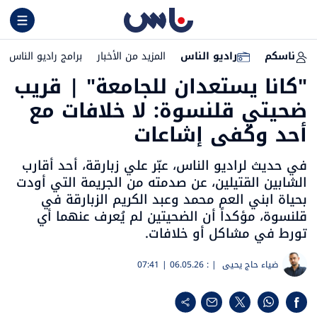
ناسكم
راديو الناس
المزيد من الأخبار
برامج راديو الناس
"كانا يستعدان للجامعة" | قريب
ضحيتي قلنسوة: لا خلافات مع
أحد وكفى إشاعات
في حديث لراديو الناس، عبّر علي زبارقة، أحد أقارب
الشابين القتيلين، عن صدمته من الجريمة التي أودت
بحياة ابني العم محمد وعبد الكريم الزبارقة في
قلنسوة، مؤكداً أن الضحيتين لم يُعرف عنهما أي
تورط في مشاكل أو خلافات.
ضياء حاج يحيى
| :
06.05.26 | 07:41