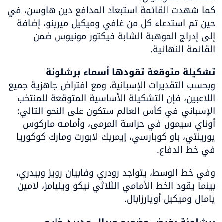
كما شهدت القائمة استبعاد المدافع دين هاوسن، في 
حين تم استدعاء كل من غافي وميكيل ميرينو، إضافة 
إلى إدراج الموهبة الشابة فيكتور مونيوس ضمن 
القائمة النهائية.
تشكيلة متوقعة تقودها أسماء برشلونة

وبحسب التقديرات الإسبانية، ومع افتراض جاهزية جميع 
اللاعبين، فإن التشكيلة الأساسية المتوقعة للمنتخب 
أوناي سيمون في حراسة المرمى، وأمامـه ماركوس 
يورينتي، باو كوبارسي، إيمريك لابورت ومارك كوكوريا 
في خط الدفاع.
وفي خط الوسط، يتواجد رودري وفابيان رويز وبيدري، 
بينما يقود الخط الأمامي الثلاثي نيكو ويليامز، لامين 
يامال وميكيل أويارزابال.