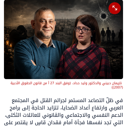
 ناريمان دبيني والدكتور وليد حداد،
(
وفق البند 27 أ من قانون الحقوق الأدبية 
)
(2007)
في ظلّ التصاعد المستمر لجرائم القتل في المجتمع 
العربي وارتفاع أعداد الضحايا، تتزايد الحاجة إلى برامج 
الدعم النفسي والاجتماعي والقانوني للعائلات الثكلى، 
التي تجد نفسها فجأة أمام فقدان قاسٍ لا يقتصر على 