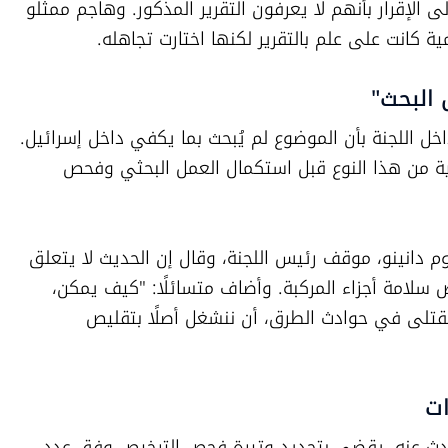
المواصلات، بعد فحص قصير داخل القاعة، إلى الإقرار بأنهم لا يعرفون التقرير المذكور. وهاجم ممثلو 
ية كانت على علم بالتقرير لكنها اختارت تجاهله.
 البحث"
وأدى الجدل حول المعطيات إلى استنتاج داخل اللجنة بأن الموضوع لم يُبحث بما يكفي داخل إسرائيل. 
وقال بيتان إنه لا يمكن اتخاذ قرار في قضية من هذا النوع قبل استكمال العمل البحثي وفحص 
بدوره، أيّد عضو اللجنة، عضو الكنيست شالوم دانينو، موقف رئيس اللجنة، وقال إن الحديث لا يتعلق 
بمجرد "إزعاج" أو إجراء بيروقراطي، بل بفحص سلامة أجزاء المركبة. وأضاف متسائلًا: "كيف يمكن، 
في وقت يوجد فيه هذا العدد الكبير من القتلى في حوادث الطرق، أن ننشغل أصلًا بتقليص 
ات
وأعاد بيتان طرح مقترح تسوية سبق أن تحدث عنه، يقضي بتحديد وتيرة فحص الترخيص وفق عدد 