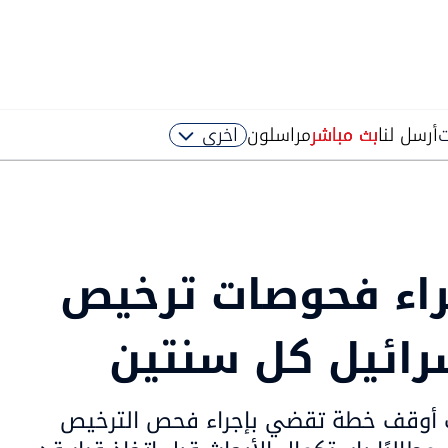
ت
أرسل لنا
بث مباشر
مراسلون
اخرى
راء فحوصات ترخيص
رائيل كل سنتين
ت أوقف خطة تقضي بإجراء فحص الترخيص