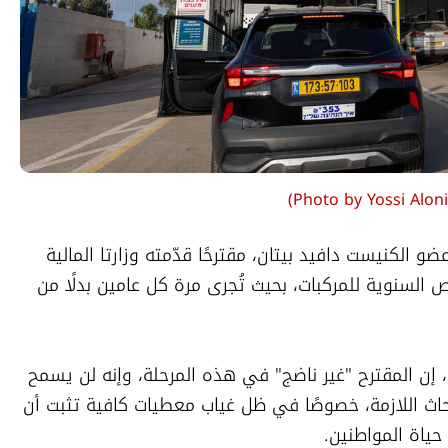
)
Photo by Yossi Alon
أوقف رئيس لجنة الاقتصاد في الكنيست، عضو الكنيست دافيد بيتان، مقترحًا قدّمته وزارتا المالية 
والمواصلات لتقليص وتيرة فحوصات الترخيص السنوية للمركبات، بحيث تُجرى مرة كل عامين بدلًا من 
وقال بيتان، في ختام جلسة عقدتها اللجنة، إن المقترح "غير ناضج" في هذه المرحلة، وإنه لن يسمح 
بدفعه قدمًا قبل استكمال الفحوصات والأبحاث اللازمة، خصوصًا في ظل غياب معطيات كافية تثبت أن 
ياة المواطنين.