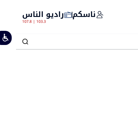
ناسكم
راديو الناس
107.8 | 103.3