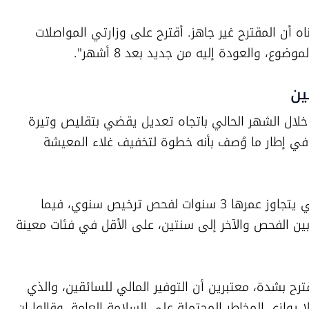
وأضاف: "من الواضح من النقاش الذي أجريناه أن المقترح غير جاهز. أقترح على وزارتي المواصلات 
ع، والعودة إليه من جديد بعد 8 أشهر".
ين
وكانت وزارتا المالية والمواصلات قد دفعتا خلال الشهر الحالي باتجاه تعديل يقضي بتقليص وتيرة 
فحوصات الترخيص للمركبات الحديثة نسبيًا، في إطار ما وُصف بأنه خطوة لتخفيف غلاء المعيشة 
وبحسب القانون القائم، تخضع المركبات التي يتجاوز عمرها 3 سنوات لفحص ترخيص سنوي، فيما 
سعى المقترح الحكومي إلى إطالة الفترة بين الفحص والآخر إلى سنتين، على الأقل في فئات معينة 
غير أن ممثلي معاهد الترخيص عارضوا المقترح بشدة، معتبرين أن التوفير المالي للسائقين، والذي 
يقدَّر بنحو 100 شيكل من رسوم الترخيص، لا يوازي المخاطر المحتملة على السلامة العامة. وقالوا إن 