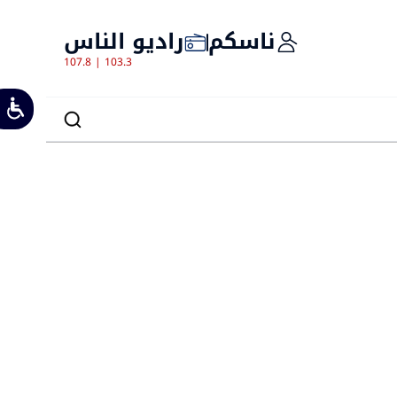
ناسكم
راديو الناس
107.8 | 103.3