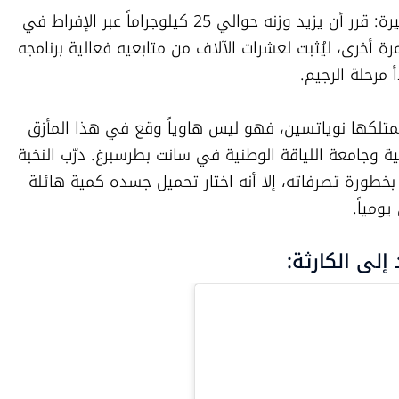
ديمتري (30 عاماً) ابتكر خطة تسويقية خطيرة: قرر أن يزيد وزنه حوالي 25 كيلوجراماً عبر الإفراط في 
الأكل بلا ضوابط، ثم ينقص كل هذا الوزن مرة أخرى، ليُثبت لعشرات الآلاف من متابعيه فعالية برنامجه 
 مرحلة الرجيم.
تأتي هذه المأساة في ظل خبرة واسعة يمتلكها نوياتسين، فهو ليس هاوياً وقع في هذا المأزق 
بالصدفة، بل خريج المدرسة الأولمبية الوطنية وجامعة اللياقة الوطنية في سانت بطرسبرغ. درّب النخبة 
الروسية لعقد كامل، وكان على دراية تامة بخطورة تصرفاته، إلا أنه اختار تحميل جسده كمية هائلة 
إلى الكارثة: