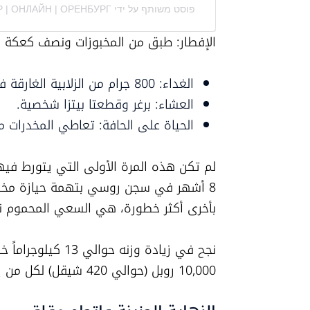
פוסט משותף על ידי ‏‎ФИТНЕС | ТРЕНЕР | ОНЛАЙН | ОРЕНБУРГ‎‏ (@‏‎dmitryfit‎‏)
الإفطار: طبق من المخبوزات ونصف كعكة
الغداء: 800 جرام من الزلابية الغارقة في صلصة أساسها المايونيز.
العشاء: برغر وقطعتا بيتزا شخصية.
الحياة على الحافة: تعاطي المخدرات مع 
بأخرى أكثر خطورة، هي السعي المحموم نح
10,000 روبل (حوالي 420 شيقل) لكل من يتمكن من خسارة الوزن معه.