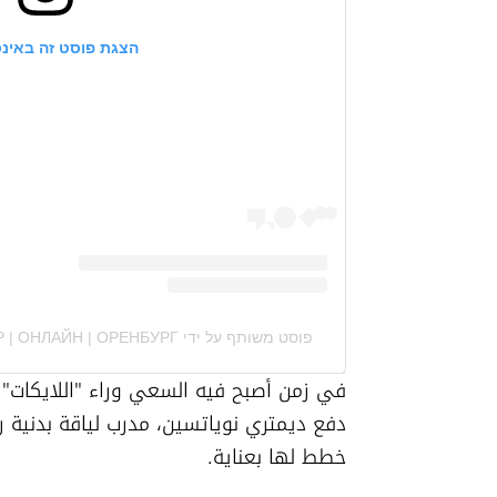
הצגת פוסט זה באינ
פוסט משותף על ידי ‏‎ФИТНЕС | ТРЕНЕР | ОНЛАЙН | ОРЕНБУРГ‎‏ (@‏‎dmitryfit‎‏)
خطط لها بعناية.