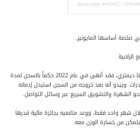
الزلابية
لم تكن هذه المرة الأولى التي يتورط فيها ديمتري، فقد أنهى في عام 2022 حكماً بالسجن لمدة 
8 أشهر في سجن روسي بتهمة حيازة مخدرات. ويبدو أنه بعد خروجه من السجن استبدل إدمانه 
و الشهرة والتشويق السريع عبر وسائل التواصل.
نجح في زيادة وزنه حوالي 13 كيلوجراماً خلال شهر واحد فقط، ووعد متابعيه بجائزة مالية قدرها 