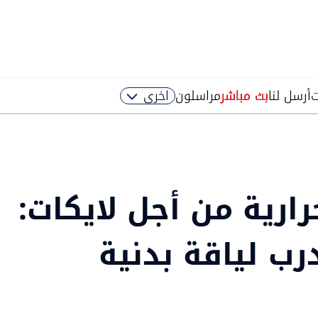
ت
أرسل لنا
بث مباشر
مراسلون
اخرى
رارية من أجل لايكات:
ب لياقة بدنية