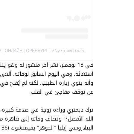
פוסט משותף על ידי ‏‎ФИТНЕС | ТРЕНЕР | ОНЛАЙН | ОРЕНБУРГ‎‏ (@‏‎dmitryfit‎‏)
عن توقف مفاجئ في القلب.
البيلاروسي إيليا "الجوهر" يفيمتشوك (36 عاماً) بنفس السبب بعد تناوله 16,500 سعر حراري يومياً.