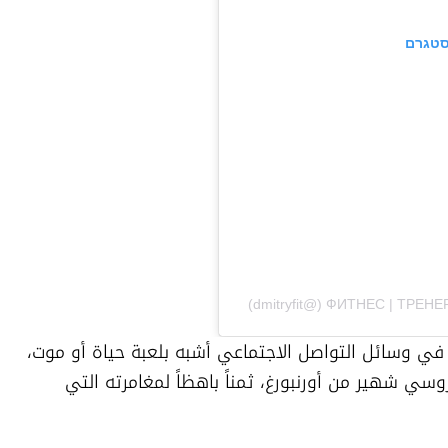
סטגרם
في زمن أصبح فيه السعي وراء "اللايكات" في وسائل التواصل الاجتماعي أشبه بلعبة حياة أو موت، 
دفع ديمتري نوياتسين، مدرب لياقة بدنية روسي شهير من أورنبورغ، ثمناً باهظاً لمغامرته التي 