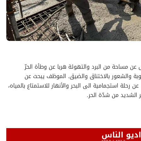
مع بلوغ موجة الحر ذروتها، يبحث كل شخص عن مساحة من البرد والتهوئة هربا عن وطأة الحرّ 
وتأثيرها السلبي في ظل ارتفاع نسبة الرطوبة والشعور بالاختناق والضيق. الموظف يبحث عن 
المكيّف في مكان عمله، بينما يبحث آخرون عن رحلة استجمامية الى البحر والأنهار للاستمتاع بالمياه، 
ر الشديد من شدّة الحر.