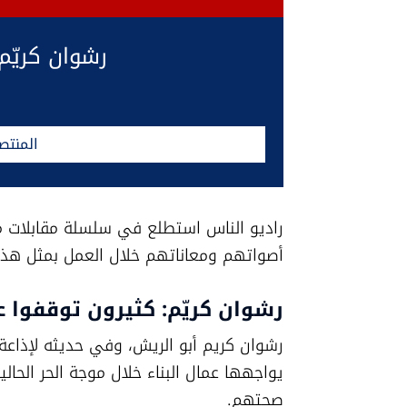
رشوان كريّم
المنتص
أصواتهم ومعاناتهم خلال العمل بمثل هذه ا
رشوان كريّم: كثيرون توقفوا ع
صحتهم.