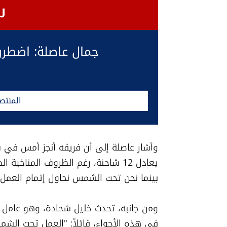
جمال عاصلة: اضطررن
المنتص
بينما نحن تحت الشمس نحاول إتمام العمل"