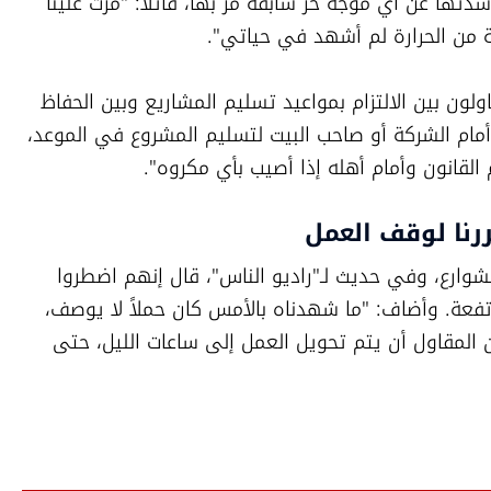
وأكد المقاول أن هذه الموجة تختلف في شدتها عن أي موجة حر سابقة مرّ بها، قائلاً: "مرت علينا 
ية من الحرارة لم أشهد في حياتي".
كما لفت إلى المعضلة التي يواجهها المقاولون بين الالتزام بمواعيد تسليم المشاريع وبين الحفاظ 
على سلامة العمال، موضحًا: "أنت مسؤول أمام الشركة أو صاحب البيت لتسليم المشروع في الموعد، 
قانون وأمام أهله إذا أصيب بأي مكروه".
رنا لوقف العمل
جمال عاصلة، وهو عامل في مجال تعبيد الشوارع، وفي حديث لـ"راديو الناس"، قال إنهم اضطروا 
أمس لوقف العمل نهارًا بسبب الحرارة المرتفعة. وأضاف: "ما شهدناه بالأمس كان حملاً لا يوصف، 
درجة الحرارة كانت خانقة لدرجة أننا طلبنا من المقاول أن يتم تحويل العمل إلى ساعات الليل، حتى 