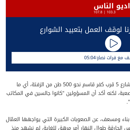
ا لوقف العمل بتعبيد الشوارع
ف مع فرات نصار
05:04
وأشار عاصلة إلى أن فريقه أنجز أمس في شارع 5 قرب كفر قاسم نحو 500 طن من الزفتة، أي ما 
يعادل 12 شاحنة، رغم الظروف المناخية الصعبة، لكنه أكد أن المسؤولين "كانوا جالسين في المكاتب 
.
ومن جانبه، تحدث خليل شحادة، وهو عامل بناء ومسعف، عن الصعوبات الكبيرة التي يواجهها العمّال 
في هذه الأجواء، قائلاً: "العمل تحت الشمس الحارقة طوال النهار أمر مرهق للغاية، لم نشهد منذ 