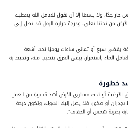
وقال أبو الريش: "نحن نعمل اليوم في طقس حار جدًا، ولا يسعنا إلا أن نقول للعامل الله يعطيك 
ألف عافية. حرارة الشمس فوق رؤوسنا، والأرض من تحتنا تغلي، ودرجة حرارة الرمل قد تصل إلى 
وأوضح أن العامل في ورش البناء المكشوفة يقضي سبع أو ثماني ساعات يوميًا تحت أشعة 
الشمس المباشرة، مضيفًا: "حتى لو شرب العامل الماء باستمرار، يبقى العرق يتصبب منه، وتحيط به 
شد خطورة
وأشار أبو الريش إلى أن العمل في الطوابق الأرضية أو تحت مستوى الأرض أشد قسوة من العمل 
في الطوابق العليا، "لأنك تحت الأرض محاط بجدران أو صخور، فلا يصل إليك الهواء، وتكون درجة 
صابة بضربة شمس أو الجفاف".