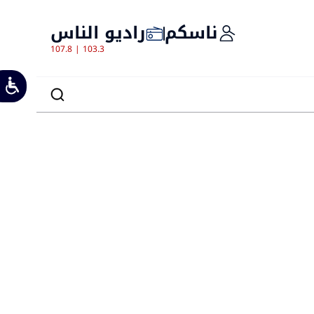
ناسكم
راديو الناس
107.8 | 103.3