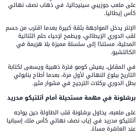
على ملعب جوزيبي سينيجاليا، في ذهاب نصف نهائي 
كأس إيطاليا.
الإنتر يدخل المواجهة بثقة كبيرة بعدما اقترب من حسم 
لقب الدوري الإيطالي، ويطمح لإحياء حلم الثنائية 
المحلية، مستندًا إلى سلسلة مميزة بلا هزيمة في 
الكالتشيو.
في المقابل، يعيش كومو فترة ذهبية ويسعى لكتابة 
التاريخ ببلوغ النهائي لأول مرة، بعدما أطاح بنابولي 
بطل الدوري بركلات الترجيح في مشوار مثير.
برشلونة في مهمة مستحيلة أمام أتلتيكو مدريد
على ملعبه، يحاول برشلونة قلب الطاولة حين يواجه 
أتلتيكو مدريد في إياب نصف نهائي كأس ملك إسبانيا 
عند العاشرة مساءً.