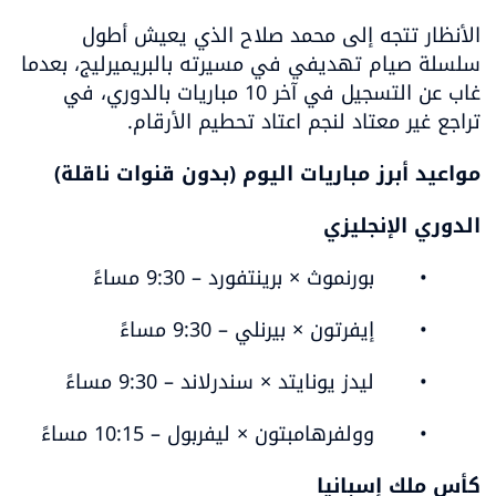
الأنظار تتجه إلى محمد صلاح الذي يعيش أطول 
سلسلة صيام تهديفي في مسيرته بالبريميرليج، بعدما 
غاب عن التسجيل في آخر 10 مباريات بالدوري، في 
تراجع غير معتاد لنجم اعتاد تحطيم الأرقام.
مواعيد أبرز مباريات اليوم (بدون قنوات ناقلة)
الدوري الإنجليزي
	•	بورنموث × برينتفورد – 9:30 مساءً
	•	إيفرتون × بيرنلي – 9:30 مساءً
	•	ليدز يونايتد × سندرلاند – 9:30 مساءً
	•	وولفرهامبتون × ليفربول – 10:15 مساءً
كأس ملك إسبانيا