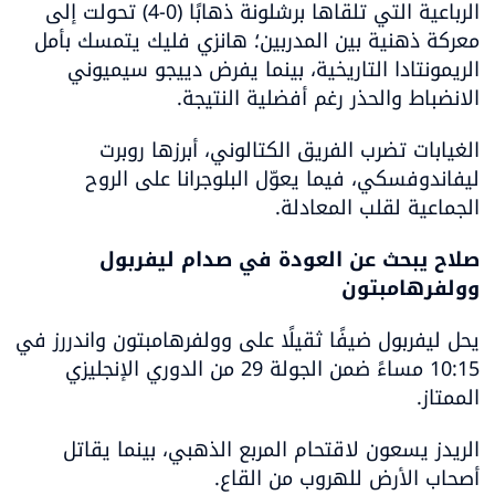
الرباعية التي تلقاها برشلونة ذهابًا (0-4) تحولت إلى 
معركة ذهنية بين المدربين؛ هانزي فليك يتمسك بأمل 
الريمونتادا التاريخية، بينما يفرض دييجو سيميوني 
الانضباط والحذر رغم أفضلية النتيجة.
الغيابات تضرب الفريق الكتالوني، أبرزها روبرت 
ليفاندوفسكي، فيما يعوّل البلوجرانا على الروح 
الجماعية لقلب المعادلة.
صلاح يبحث عن العودة في صدام ليفربول 
وولفرهامبتون
يحل ليفربول ضيفًا ثقيلًا على وولفرهامبتون واندررز في 
10:15 مساءً ضمن الجولة 29 من الدوري الإنجليزي 
الممتاز.
الريدز يسعون لاقتحام المربع الذهبي، بينما يقاتل 
أصحاب الأرض للهروب من القاع.