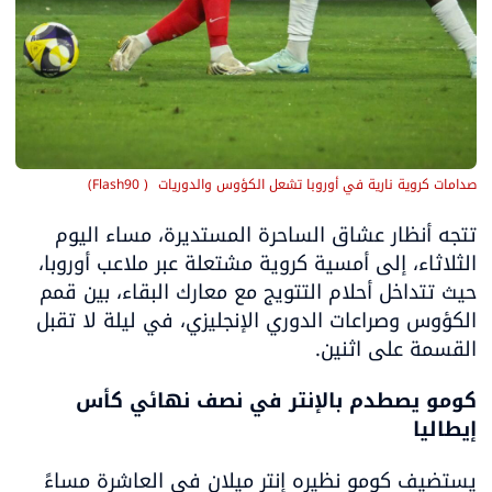
صدامات كروية نارية في أوروبا تشعل الكؤوس والدوريات 
(
 Flash90
)
تتجه أنظار عشاق الساحرة المستديرة، مساء اليوم 
الثلاثاء، إلى أمسية كروية مشتعلة عبر ملاعب أوروبا، 
حيث تتداخل أحلام التتويج مع معارك البقاء، بين قمم 
الكؤوس وصراعات الدوري الإنجليزي، في ليلة لا تقبل 
القسمة على اثنين.
كومو يصطدم بالإنتر في نصف نهائي كأس 
إيطاليا
يستضيف كومو نظيره إنتر ميلان في العاشرة مساءً 