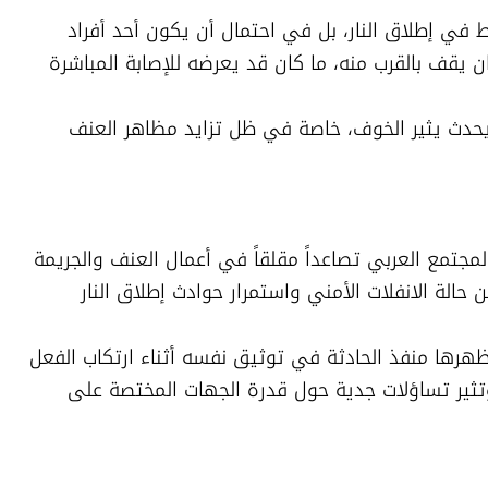
وقال أحد المواطنين إن الخطر لا يكمن فقط في إطلاق النار، بل في احتمال أن يكون أحد أفراد 
العائلة قد فتح الباب في تلك اللحظة أو كان يقف بالقرب منه، ما كان قد يعرضه للإصابة المباشرة 
وأضاف أن مجرد التفكير بما كان يمكن أن يحدث يثير الخوف، خاصة في ظل تزايد مظاهر العنف 
وتأتي هذه الحادثة في وقت يشهد فيه المجتمع العربي تصاعداً مقلقاً في أعمال العنف والجريمة 
المنظمة، وسط تزايد شكاوى المواطنين من حالة الانفلات الأمني واستمرار حوادث إطلاق النار 
ويرى مواطنون وناشطون أن الجرأة التي أظهرها منفذ الحادثة في توثيق نفسه أثناء ارتكاب الفعل 
تعكس حجم الشعور بالإفلات من العقاب، وتثير تساؤلات جدية حول قدرة الجهات المختصة على 