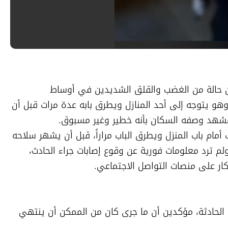
أثار مقطع فيديو متداول من مدينة سخنين حالة من الغضب والقلق الشديدين في أوساط 
المواطنين، بعدما وثّق شخص ملثم نفسه وهو يتوجه إلى أحد المنازل ويطرق بابه عدة مرات قبل أن 
ويُظهر التوثيق المتداول الملثم وهو يقف أمام باب المنزل ويطرق الباب مراراً، قبل أن يشهر سلاحه 
ويطلق النار نحو المنزل، ثم يغادر المكان. ولم ترد معلومات فورية عن وقوع إصابات جراء الحادث، 
ار على منصات التواصل الاجتماعي.
وأعرب سكان في المدينة عن صدمتهم من الحادثة، مؤكدين أن ما جرى كان من الممكن أن ينتهي 