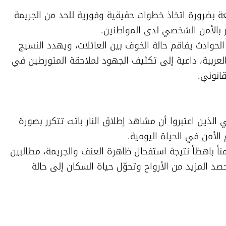
وأعادت الحادثة إلى الواجهة مطالبات واسعة بضرورة اتخاذ خطوات حقيقية وفورية للحد من الجريمة 
وأكدت أصوات محلية أن استمرار مثل هذه الحوادث يفاقم حالة الخوف بين العائلات، ويهدد النسيج 
الاجتماعي والاستقرار داخل المدن والقرى العربية، داعية إلى تكثيف الجهود لملاحقة المتورطين في 
انوني.
وأثارت الحادثة ردود فعل غاضبة بين الأهالي الذين اعتبروا أن مشاهد إطلاق النار باتت تتكرر بصورة 
وأكد مواطنون أن المجتمع العربي يدفع ثمناً باهظاً نتيجة استفحال ظاهرة العنف والجريمة، مطالبين 
بخطة شاملة لمعالجة هذه الآفة قبل أن تحصد المزيد من الأرواح وتحوّل حياة السكان إلى حالة 