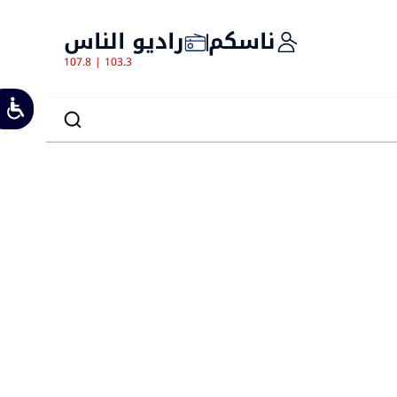
ناسكم
راديو الناس
107.8 | 103.3