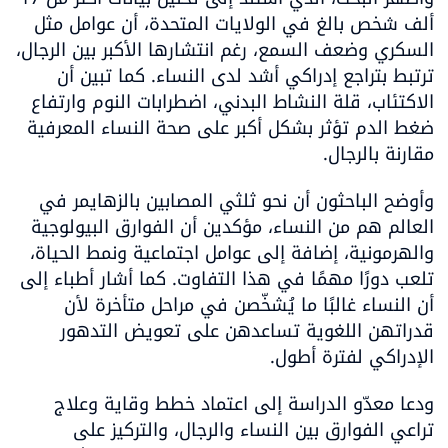
ألف شخص بالغ في الولايات المتحدة، أن عوامل مثل 
السكري وضعف السمع، رغم انتشارها الأكبر بين الرجال، 
ترتبط بتراجع إدراكي أشد لدى النساء. كما تبين أن 
الاكتئاب، قلة النشاط البدني، اضطرابات النوم وارتفاع 
ضغط الدم تؤثر بشكل أكبر على صحة النساء المعرفية 
مقارنة بالرجال. 
وأوضح الباحثون أن نحو ثلثي المصابين بالزهايمر في 
العالم هم من النساء، مؤكدين أن الفوارق البيولوجية 
والهرمونية، إضافة إلى عوامل اجتماعية ونمط الحياة، 
تلعب دورًا مهمًا في هذا التفاوت. كما أشار أطباء إلى 
أن النساء غالبًا ما يُشخّصن في مراحل متأخرة لأن 
قدراتهن اللغوية تساعدهن على تعويض التدهور 
الإدراكي لفترة أطول. 
ودعا معدّو الدراسة إلى اعتماد خطط وقاية وعلاج 
تراعي الفوارق بين النساء والرجال، والتركيز على 