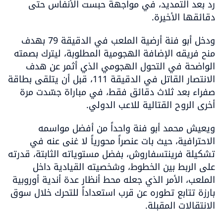
رد بعد التمديد، في مواجهة حبست الأنفاس حتى 
دقائقها الأخيرة.
ودخل أبو فنة أرضية الملعب في الدقيقة 79 بهدف 
منح فريقه الإضافة الهجومية المطلوبة، ليترك بصمته 
الواضحة في التحول الهجومي الذي أثمر عن هدف 
الانتصار القاتل في الدقيقة 111، قبل أن يتلقى بطاقة 
صفراء بعد ثلاث دقائق فقط، في مباراة جسّدت مرة 
أخرى الروح القتالية للاعب الدولي.
ويعيش محمد أبو فنة واحداً من أفضل مواسمه 
الاحترافية، حيث بات عنصراً محورياً لا غنى عنه في 
تشكيلة فرينتسفاروش، بفضل مستوياته الثابتة، قدرته 
على الربط بين الخطوط، وشخصيته القيادية داخل 
الملعب، الأمر الذي جعله محط أنظار عدة أندية أوروبية 
بارزة تتابع تطوره عن قرب استعداداً للتحرك خلال سوق 
الانتقالات المقبلة.